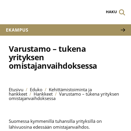
HAKU
EKAMPUS
Varustamo – tukena
yrityksen
omistajanvaihdoksessa
Etusivu
/
Eduko
/
Kehittämistoiminta ja
hankkeet
/
Hankkeet
/
Varustamo – tukena yrityksen
omistajanvaihdoksessa
Suomessa kymmenillä tuhansilla yrityksillä on
lähivuosina edessään omistajanvaihdos.