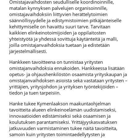
Omistajavaihdosten seudulliselle koordinoinnille,
matalan kynnyksen palvelujen organisoinnille,
omistajavaihdoksiin liittyvien herättelytoimien
säännöllisyydelle ja edistymistoimien pitkäjänteiselle
kehittymiselle on havaittu suuri tarve. Tarvitaan
kaikkien elinkeinotoimijoiden ja oppilaitosten
yhteistyötä ja yhdessä sovittuja käytänteitä ja malli,
joilla omistajanvaihdoksia tuetaan ja edistetään
järjestelmällisesti.
Hankkeen tavoitteena on tunnistaa yritysten
omistajanvaihdoksia ennakoiden. Hankkeessa lisätään
opetus- ja ohjaushenkilöstön osaamista yrityskaupan ja
omistajanvaihdoksen asioista sekä vastataan yritysten –
yrittäjien, yritysjohdon ja yrityksen työntekijöiden –
tiedon ja tuen tarpeisiin.
Hanke tukee Kymenlaakson maakuntaohjelman
tavoitteita alueen elinkeinoelämän uudistamiseksi,
innovaatioiden edistämiseksi sekä osaamisen ja
koulutuksen parantamiseksi. Yrittäjyyskasvatuksen
jatkuvuuden varmistaminen tukee näitä tavoitteita,
samoin kuin yritysten toimintaedellytysten ja