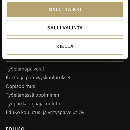
SALLI KAIKKI
EduCafé
Ruokalistat
SALLI VALINTA
Kokous-, koulutus- ja juhlapalvelut
Oiva-raportit
KIELLÄ
YRITYKSILLE
Työelämäpalvelut
Kortti- ja pätevyyskoulutukset
Oppisopimus
Työelämässä oppiminen
Työpaikkaohjaajakoulutus
EduKo koulutus- ja yrityspalvelut Oy
EDUKO