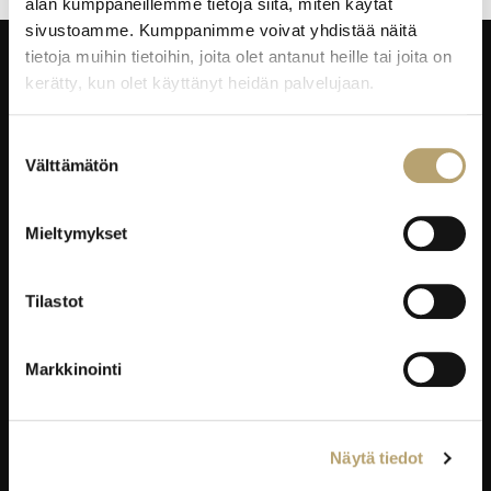
alan kumppaneillemme tietoja siitä, miten käytät
sivustoamme. Kumppanimme voivat yhdistää näitä
tietoja muihin tietoihin, joita olet antanut heille tai joita on
kerätty, kun olet käyttänyt heidän palvelujaan.
Taitajantie 2B,
45100 Kouvola
Suostumuksen
Laskutustiedot
Välttämätön
valinta
EDUKO VERKOSSA
Mieltymykset
Wilma
Tilastot
Microsoft 365
eKampus
Markkinointi
MyEdu
Ruokapaikka.fi
Näytä tiedot
RAVINTOLAPALVELUT