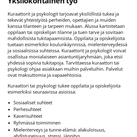
Yksilökohtainen työ
Kuraattorit ja psykologit tarjoavat yksilöllistä tukea ja
tekevät yhteistyötä perheiden, opettajien ja muiden
kanssa tilanteen ja tarpeen mukaan. Alussa kartoitetaan
oppilaan tai opiskelijan tilanne ja tuen tarve ja sovitaan
mahdollisista tukitapaamisista. Oppilaita ja opiskelijoita
tuetaan esimerkiksi koulunkäynnissä, mielenterveydessä
ja sosiaalisissa suhteissa. Kuraattorit ja psykologit voivat
osallistua monialaiseen asiantuntijaryhmään, joka etsii
yhdessä sopivia tukitapoja. Tarvittaessa kuraattori tai
psykologi ohjaa asiakkaan muihin palveluihin. Palvelut
ovat maksuttomia ja vapaaehtoisia.
Kuraattori tai psykologi tukee oppilaita ja opiskelijoita
esimerkiksi seuraavissa asioissa:
Sosiaaliset suhteet
Perhesuhteet
Kaverisuhteet
Ryhmässä toimiminen
Mielenterveys ja tunne-elämä: alakuloisuus,
ahdistuneisuus, stressi, jännitys