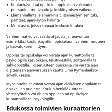
Koulunkäynti tai opiskelu: oppimisen vaikeudet,
poissaolot, motivaatio ja keskittymisen vaikeudet
Elämänhallinta: elämänkriisit, itsenäistymisen tuki,
päihteet, ajankäytön hallinta
Muut asiat, joissa kaipaat keskustelutukea
Vanhemmat voivat saada ohjausta ja neuvontaa
esimerkiksi koulunkäyntiin, opiskeluun, vanhemmuuteen
ja kasvatukseen liittyen.
Oppilas tai opiskelija voi varata ajan kuraattorille tai
psykologille kasvokkain, tekstiviestillä, soittamalla tai
sähköpostilla. Toisen asteen opiskelija voi varata ajan
digitaalisen ajanvarauksen kautta Oma Kymenlaakso-
sovelluksessa.
Myös huoltajat voivat varata ajan alaikäisen oppilaan tai
opiskelijan puolesta. Koulun henkilökunta tai
yhteistyötaho voi ohjata oppilaan tai opiskelijan
kuraattorille tai psykologille.
Edukossa toimivien kuraattorien