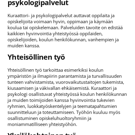
psykologipalvelut
Kuraattori- ja psykologipalvelut auttavat oppilaita ja
opiskelijoita voimaan hyvin, oppimaan ja käymään
koulua tai opiskelemaan. Palveluiden tavoite on edistää
kaikkien hyvinvointia yhteistyössä oppilaiden,
opiskelijoiden, koulun henkilökunnan, vanhempien ja
muiden kanssa.
Yhteisöllinen työ
Yhteisöllinen työ tarkoittaa esimerkiksi koulun
ympäristön ja ilmapiirin parantamista ja turvallisuuden
tunteen vahvistamista, vuorovaikutustaitojen tukemista,
kiusaamisen ja väkivallan ehkäisemistä. Kuraattori ja
psykologi osallistuvat yhteistyössä koulun henkilökunnan
ja muiden toimijoiden kanssa hyvinvointia tukevien
ryhmien, luokkatyöskentelyjen ja teematapahtumien
suunnitteluun ja toteuttamiseen. Työhön kuuluu myös
osallistuminen opiskeluhuoltoryhmiin ja
moniammatilliseen yhteistyöhön.