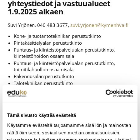
yhteystiedot ja vastuualueet
1.9.2025 alkaen
Suvi Yrjönen, 040 483 3677,
suvi.yrjonen@kymenhva.fi
Kone- ja tuotantotekniikan perustutkinto
Pintakäsittelyalan perustutkinto
Puhtaus- ja kiinteistöpalvelualan perustutkinto,
kiinteistöhoidon osaamisala
Puhtaus- ja kiinteistöpalvelualan perustutkinto,
toimitilahuollon osaamisala
Rakennusalan perustutkinto
Talotekniikan perustutkinto
Turvallisuusalan perustutkinto
Tieto- ja viestintätekniikan perustutkinto (elektroniikka-
ja hyvinvointiteknologia-asentaja)
Tieto- ja viestintätekniikan perustutkinto
Tämä sivusto käyttää evästeitä
(ohjelmistokehittäjä)
TUVA
Käytämme evästeitä tarjoamamme sisällön ja mainosten
räätälöimiseen, sosiaalisen median ominaisuuksien
Marika Elg, 040 0510 557,
marika.elg@kymenhva.fi