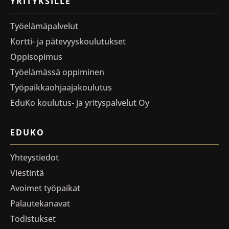
YRITYKSILLE
Työelämäpalvelut
Kortti- ja pätevyyskoulutukset
Oppisopimus
Työelämässä oppiminen
Työpaikkaohjaajakoulutus
EduKo koulutus- ja yrityspalvelut Oy
EDUKO
Yhteystiedot
Viestintä
Avoimet työpaikat
Palautekanavat
Todistukset