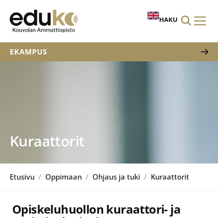
HAKU
EKAMPUS
Kuraattorit
Etusivu
/
Oppimaan
/
Ohjaus ja tuki
/
Kuraattorit
Opiskeluhuollon kuraattori- ja