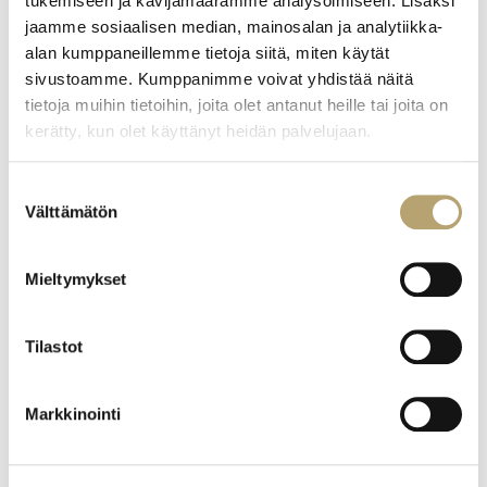
tukemiseen ja kävijämäärämme analysoimiseen. Lisäksi
Elintarvikealan perustutkinto
jaamme sosiaalisen median, mainosalan ja analytiikka-
Hius- ja kauneudenhoitoalan perustutkinto
alan kumppaneillemme tietoja siitä, miten käytät
Laboratorioalan perustutkinto
sivustoamme. Kumppanimme voivat yhdistää näitä
Liiketoiminnan perustutkinto
tietoja muihin tietoihin, joita olet antanut heille tai joita on
Luonto- ja ympäristöalan perustutkinto
kerätty, kun olet käyttänyt heidän palvelujaan.
Maatalousalan perustutkinto
Matkailualan perustutkinto
Suostumuksen
Media-alan ja kuvallisen ilmaisun perustutkinto
Välttämätön
valinta
Metsäalan perustutkinto
Prosessiteollisuuden perustutkinto
Taideteollisuusalan perustutkinto
Mieltymykset
Eija Honkakoski, 040 835 8668,
eija.honkakoski@kymenhva.fi
Tilastot
Autoalan perustutkinto/Ajoneuvoalan perustutkinto
Lentokoneasennuksen perustutkinto,
Markkinointi
lentokoneasentaja
Logistiikan perustutkinto
Ravintola- ja catering-alan perustutkinto