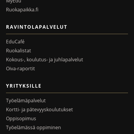
MyEdu
Ruokapaikka.fi
RAVINTOLAPALVELUT
EduCafé
Ruokalistat
Kokous-, koulutus- ja juhlapalvelut
Oiva-raportit
YRITYKSILLE
Työelämäpalvelut
Kortti- ja pätevyyskoulutukset
Oppisopimus
Työelämässä oppiminen