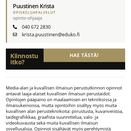
Puustinen Krista
OPISKELIJAPALVELUT
opinto-ohjaaja
040 672 2830
krista.puustinen@eduko.fi
Kiinnostu
HAE TÄSTÄ!
itko?
Media-alan ja kuvallisen ilmaisun perustutkinnon opinnot
antavat laaja-alaiset kuvallisen ilmaisun perustaidot.
Opintojen pääpaino on maalaamisen eri tekniikoissa ja
ilmaisukeinoissa, mutta opintoihin sisältyy myös muita
kuvallisen alan perustekniikoita: piirustusta, kuvanveistoa,
taidegrafiikkaa, graafista suunnittelua, valo- ja
videokuvausta sekä muita kuvallisen ilmaisun
sovellusaloja. Opinnot sisältävät myös perehtymistä