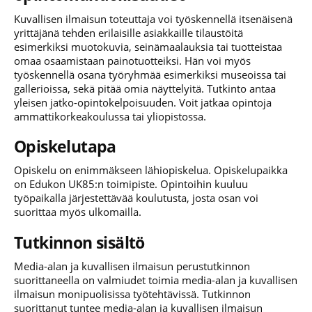
Kuvallisen ilmaisun toteuttaja voi työskennellä itsenäisenä
yrittäjänä tehden erilaisille asiakkaille tilaustöitä
esimerkiksi muotokuvia, seinämaalauksia tai tuotteistaa
omaa osaamistaan painotuotteiksi. Hän voi myös
työskennellä osana työryhmää esimerkiksi museoissa tai
gallerioissa, sekä pitää omia näyttelyitä. Tutkinto antaa
yleisen jatko-opintokelpoisuuden. Voit jatkaa opintoja
ammattikorkeakoulussa tai yliopistossa.
Opiskelutapa
Opiskelu on enimmäkseen lähiopiskelua. Opiskelupaikka
on Edukon UK85:n toimipiste. Opintoihin kuuluu
työpaikalla järjestettävää koulutusta, josta osan voi
suorittaa myös ulkomailla.
Tutkinnon sisältö
Media-alan ja kuvallisen ilmaisun perustutkinnon
suorittaneella on valmiudet toimia media-alan ja kuvallisen
ilmaisun monipuolisissa työtehtävissä. Tutkinnon
suorittanut tuntee media-alan ja kuvallisen ilmaisun