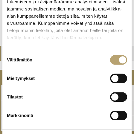
tukemiseen ja kävijämäärämme analysoimiseen. Lisäksi
Ennakkotehtävä lähetetään pääsykoekutsun mukana.
jaamme sosiaalisen median, mainosalan ja analytiikka-
Hakija voidaan jättää valitsematta, jos kokeen tulos on 0
alan kumppaneillemme tietoja siitä, miten käytät
pistettä.
sivustoamme. Kumppanimme voivat yhdistää näitä
tietoja muihin tietoihin, joita olet antanut heille tai joita on
kerätty, kun olet käyttänyt heidän palvelujaan.
Tutkinnon perusteet (eperusteet)
Suostumuksen
Välttämätön
valinta
HAKU
Mieltymykset
Miten haen
Tilastot
Yhteishaku
Markkinointi
Jatkuva haku