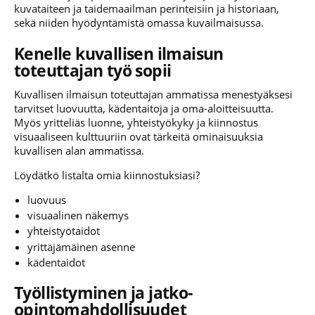
kuvataiteen ja taidemaailman perinteisiin ja historiaan,
sekä niiden hyödyntämistä omassa kuvailmaisussa.
Kenelle kuvallisen ilmaisun
toteuttajan työ sopii
Kuvallisen ilmaisun toteuttajan ammatissa menestyäksesi
tarvitset luovuutta, kädentaitoja ja oma-aloitteisuutta.
Myös yritteliäs luonne, yhteistyökyky ja kiinnostus
visuaaliseen kulttuuriin ovat tärkeitä ominaisuuksia
kuvallisen alan ammatissa.
Löydätkö listalta omia kiinnostuksiasi?
luovuus
visuaalinen näkemys
yhteistyötaidot
yrittäjämäinen asenne
kädentaidot
Työllistyminen ja jatko-
opintomahdollisuudet