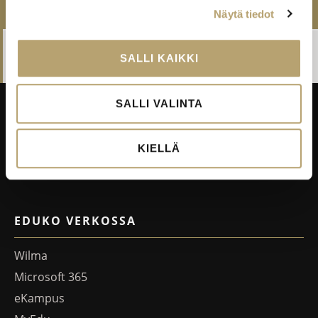
MUUT TÄMÄN ALAN KOULUTUKSET
Näytä tiedot
Media-alan ja kuvallisen ilmaisun perustutkinto
,
SALLI KAIKKI
Kuvallisen ilmaisun toteuttaja
SALLI VALINTA
Taitajantie 2B,
45100 Kouvola
KIELLÄ
Laskutustiedot
EDUKO VERKOSSA
Wilma
Microsoft 365
eKampus