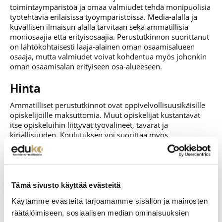
toimintaympäristöä ja omaa valmiudet tehdä monipuolisia
työtehtäviä erilaisissa työympäristöissä. Media-alalla ja
kuvallisen ilmaisun alalla tarvitaan sekä ammatillisia
moniosaajia että erityisosaajia. Perustutkinnon suorittanut
on lähtökohtaisesti laaja-alainen oman osaamisalueen
osaaja, mutta valmiudet voivat kohdentua myös johonkin
oman osaamisalan erityiseen osa-alueeseen.
Hinta
Ammatilliset perustutkinnot ovat oppivelvollisuusikäisille
opiskelijoille maksuttomia. Muut opiskelijat kustantavat
itse opiskeluihin liittyvät työvälineet, tavarat ja
kirjallisuuden. Koulutuksen voi suorittaa myös
oppisopimuksella.
Yhteishaussa järjestettävä pääsykoe sisältää piirustus-
ja/tai maalaustehtäviä, haastattelun ja ennakkotehtävän.
Tämä sivusto käyttää evästeitä
Kädentaidot ja avaruudellinen hahmottaminen (0-3 p)
Luovuus ja visuaalisuus (0-4 p)
Käytämme evästeitä tarjoamamme sisällön ja mainosten
Aloitteellisuus ja vastuullisuus (0-3 p)
räätälöimiseen, sosiaalisen median ominaisuuksien