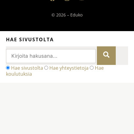
© 2026 – Eduko
HAE SIVUSTOLTA
Hae sivustolta
Hae yhteystietoja
Hae
koulutuksia