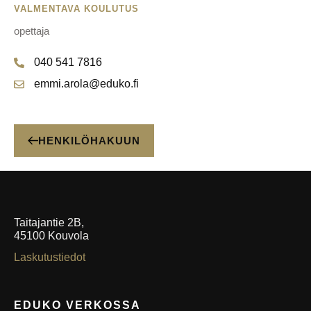
VALMENTAVA KOULUTUS
opettaja
040 541 7816
emmi.arola@eduko.fi
HENKILÖHAKUUN
Taitajantie 2B,
45100 Kouvola
Laskutustiedot
EDUKO VERKOSSA