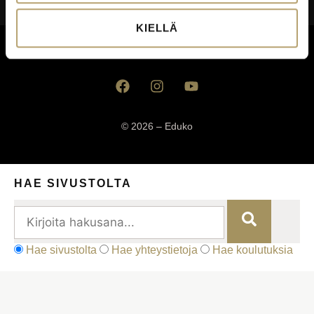
Saavutettavuusseloste
KIELLÄ
Palautekanavat
© 2026 – Eduko
HAE SIVUSTOLTA
Hae sivustolta
Hae yhteystietoja
Hae koulutuksia