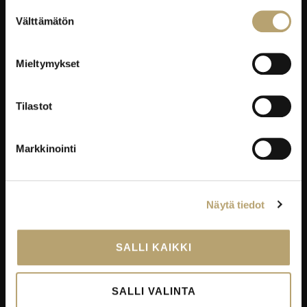
Suostumuksen
Työelämäpalvelut
Välttämätön
valinta
Kortti- ja pätevyyskoulutukset
Oppisopimus
Mieltymykset
Työelämässä oppiminen
Työpaikkaohjaajakoulutus
Tilastot
EduKo koulutus- ja yrityspalvelut Oy
Markkinointi
EDUKO
Yhteystiedot
Näytä tiedot
Viestintä
Avoimet työpaikat
SALLI KAIKKI
Palautekanavat
Todistukset
Tietosuoja
SALLI VALINTA