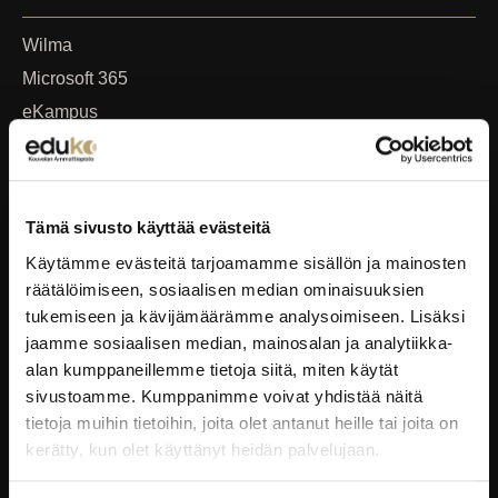
Wilma
Microsoft 365
eKampus
MyEdu
Ruokapaikka.fi
Tämä sivusto käyttää evästeitä
RAVINTOLAPALVELUT
Käytämme evästeitä tarjoamamme sisällön ja mainosten
räätälöimiseen, sosiaalisen median ominaisuuksien
EduCafé
tukemiseen ja kävijämäärämme analysoimiseen. Lisäksi
Ruokalistat
jaamme sosiaalisen median, mainosalan ja analytiikka-
Kokous-, koulutus- ja juhlapalvelut
alan kumppaneillemme tietoja siitä, miten käytät
sivustoamme. Kumppanimme voivat yhdistää näitä
Oiva-raportit
tietoja muihin tietoihin, joita olet antanut heille tai joita on
kerätty, kun olet käyttänyt heidän palvelujaan.
YRITYKSILLE