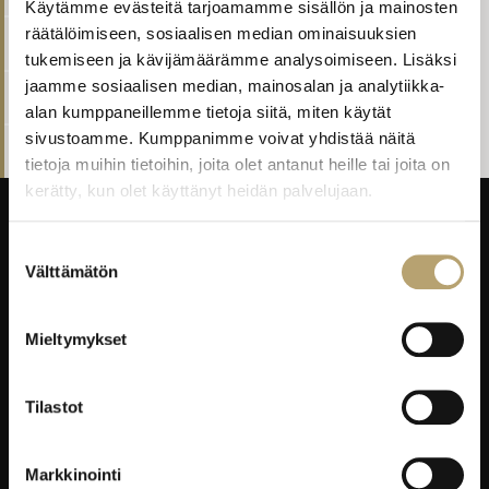
Käytämme evästeitä tarjoamamme sisällön ja mainosten
räätälöimiseen, sosiaalisen median ominaisuuksien
Media-ala ja kuvallinen ilmaisu
tukemiseen ja kävijämäärämme analysoimiseen. Lisäksi
jaamme sosiaalisen median, mainosalan ja analytiikka-
Tieto- ja viestintätekniikka-ala
alan kumppaneillemme tietoja siitä, miten käytät
sivustoamme. Kumppanimme voivat yhdistää näitä
TUVA
tietoja muihin tietoihin, joita olet antanut heille tai joita on
kerätty, kun olet käyttänyt heidän palvelujaan.
Suostumuksen
Välttämätön
valinta
Taitajantie 2B,
45100 Kouvola
Mieltymykset
Laskutustiedot
Tilastot
EDUKO VERKOSSA
Markkinointi
Wilma