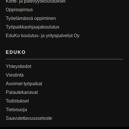
Kortti- ja pätevyyskoulutukset
Oppisopimus
Työelämässä oppiminen
Työpaikkaohjaajakoulutus
EduKo koulutus- ja yrityspalvelut Oy
EDUKO
Yhteystiedot
Viestintä
Avoimet työpaikat
Palautekanavat
Todistukset
Tietosuoja
Saavutettavuusseloste