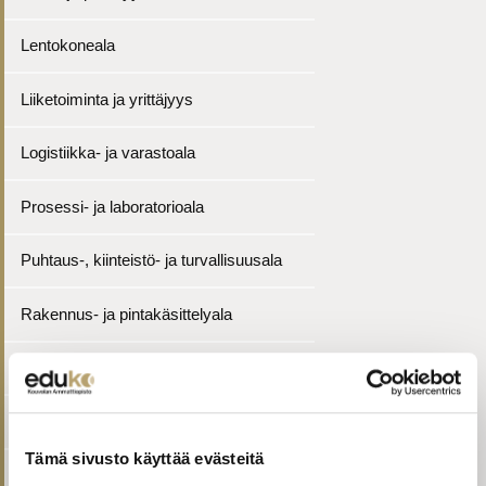
Lentokoneala
Liiketoiminta ja yrittäjyys
Logistiikka- ja varastoala
Prosessi- ja laboratorioala
Puhtaus-, kiinteistö- ja turvallisuusala
Rakennus- ja pintakäsittelyala
Ravintola-, catering- ja elintarvikeala
Sähkö-, automaatio- ja talotekniikka-ala
Tämä sivusto käyttää evästeitä
Sosiaali-, terveys- ja kasvatusala