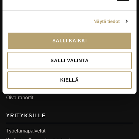
Microsoft 365
eKampus
Näytä tiedot
MyEdu
Ruokapaikka.fi
SALLI KAIKKI
RAVINTOLAPALVELUT
SALLI VALINTA
EduCafé
Ruokalistat
KIELLÄ
Kokous-, koulutus- ja juhlapalvelut
Oiva-raportit
YRITYKSILLE
Työelämäpalvelut