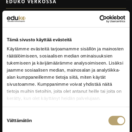
EDUKO VERKOSSA
Wilma
Microsoft 365
eKampus
Tämä sivusto käyttää evästeitä
MyEdu
Käytämme evästeitä tarjoamamme sisällön ja mainosten
Ruokapaikka.fi
räätälöimiseen, sosiaalisen median ominaisuuksien
tukemiseen ja kävijämäärämme analysoimiseen. Lisäksi
RAVINTOLAPALVELUT
jaamme sosiaalisen median, mainosalan ja analytiikka-
alan kumppaneillemme tietoja siitä, miten käytät
EduCafé
sivustoamme. Kumppanimme voivat yhdistää näitä
Ruokalistat
tietoja muihin tietoihin, joita olet antanut heille tai joita on
kerätty, kun olet käyttänyt heidän palvelujaan.
Kokous-, koulutus- ja juhlapalvelut
Oiva-raportit
Suostumuksen
Välttämätön
valinta
YRITYKSILLE