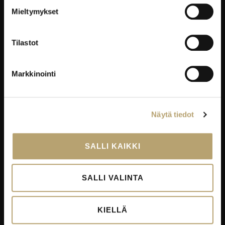
Mieltymykset
Työelämäpalvelut
Kortti- ja pätevyyskoulutukset
Tilastot
Oppisopimus
Työelämässä oppiminen
Markkinointi
Työpaikkaohjaajakoulutus
EduKo koulutus- ja yrityspalvelut Oy
Näytä tiedot
EDUKO
Yhteystiedot
SALLI KAIKKI
Viestintä
Avoimet työpaikat
SALLI VALINTA
Palautekanavat
Todistukset
KIELLÄ
Tietosuoja