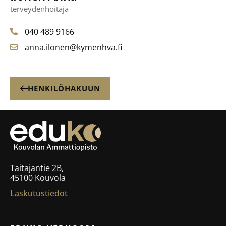
terveydenhoitaja
040 489 9166
anna.ilonen@kymenhva.fi
HENKILÖHAKUUN
Taitajantie 2B,
45100 Kouvola
Laskutustiedot