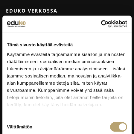
EDUKO VERKOSSA
Wilma
Microsoft 365
eKampus
Tämä sivusto käyttää evästeitä
MyEdu
Käytämme evästeitä tarjoamamme sisällön ja mainosten
Ruokapaikka.fi
räätälöimiseen, sosiaalisen median ominaisuuksien
tukemiseen ja kävijämäärämme analysoimiseen. Lisäksi
jaamme sosiaalisen median, mainosalan ja analytiikka-
RAVINTOLAPALVELUT
alan kumppaneillemme tietoja siitä, miten käytät
sivustoamme. Kumppanimme voivat yhdistää näitä
EduCafé
tietoja muihin tietoihin, joita olet antanut heille tai joita on
Ruokalistat
kerätty, kun olet käyttänyt heidän palvelujaan.
Kokous-, koulutus- ja juhlapalvelut
Oiva-raportit
Suostumuksen
Välttämätön
valinta