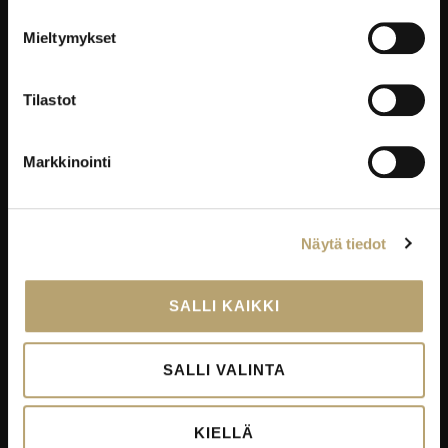
YRITYKSILLE
Mieltymykset
Työelämäpalvelut
Kortti- ja pätevyyskoulutukset
Tilastot
Oppisopimus
Työelämässä oppiminen
Markkinointi
Työpaikkaohjaajakoulutus
EduKo koulutus- ja yrityspalvelut Oy
Näytä tiedot
EDUKO
SALLI KAIKKI
Yhteystiedot
Viestintä
SALLI VALINTA
Avoimet työpaikat
Palautekanavat
KIELLÄ
Todistukset