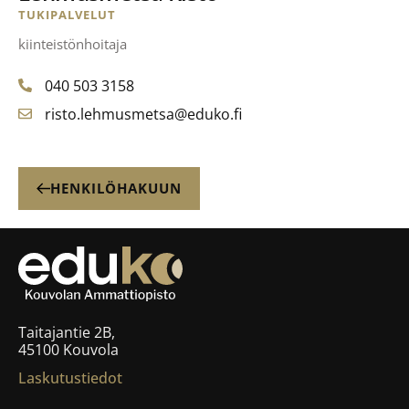
TUKIPALVELUT
kiinteistönhoitaja
040 503 3158
risto.lehmusmetsa@eduko.fi
HENKILÖHAKUUN
Taitajantie 2B,
45100 Kouvola
Laskutustiedot