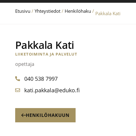
Etusivu
/
Yhteystiedot
/
Henkilöhaku
/
Pakkala Kati
Pakkala Kati
LIIKETOIMINTA JA PALVELUT
opettaja
040 538 7997
kati.pakkala@eduko.fi
HENKILÖHAKUUN