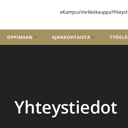
eKampus
Verkkokauppa
Yhteyst
OPPIMAAN
AJANKOHTAISTA
TYÖELÄ
Yhteystiedot