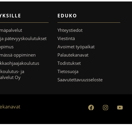
YKSILLE
EDUKO
mäpalvelut
Yhteystiedot
- ja pätevyyskoulutukset
Viestintä
opimus
Avoimet työpaikat
ämässä oppiminen
Palautekanavat
kkaohjaajakoulutus
Todistukset
koulutus- ja
Tietosuoja
palvelut Oy
Saavutettavuusseloste
tekanavat