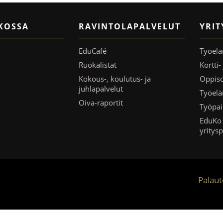
KOSSA
RAVINTOLAPALVELUT
YRIT
EduCafé
Työelä
Ruokalistat
Kortti
Kokous-, koulutus- ja
Oppis
juhlapalvelut
Työel
Oiva-raportit
Työpai
EduKo 
yritys
Palau