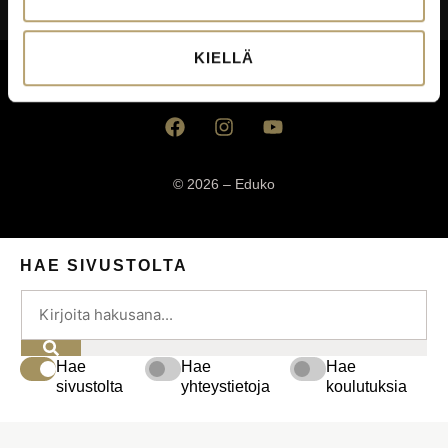
Saavutettavuusseloste
KIELLÄ
Palautekanavat
© 2026 – Eduko
HAE SIVUSTOLTA
Hae
Hae
Hae
sivustolta
yhteystietoja
koulutuksia