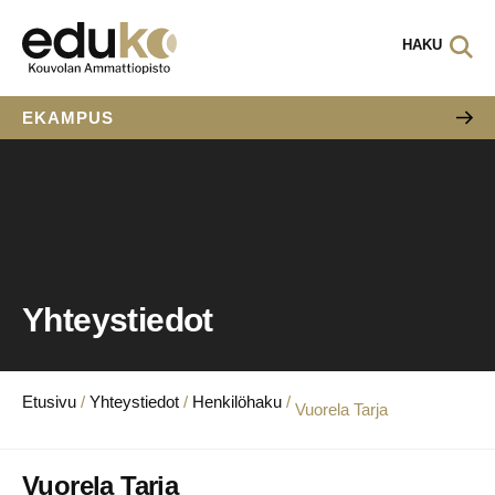
HAKU
EKAMPUS
Yhteystiedot
Etusivu
/
Yhteystiedot
/
Henkilöhaku
/
Vuorela Tarja
Vuorela Tarja