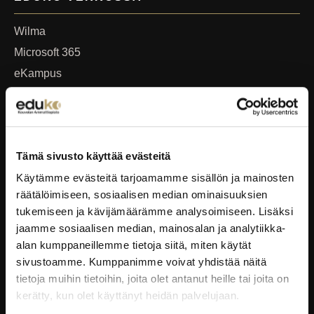
Wilma
Microsoft 365
eKampus
MyEdu
Ruokapaikka.fi
RAVINTOLAPALVELUT
Tämä sivusto käyttää evästeitä
Käytämme evästeitä tarjoamamme sisällön ja mainosten
EduCafé
räätälöimiseen, sosiaalisen median ominaisuuksien
Ruokalistat
tukemiseen ja kävijämäärämme analysoimiseen. Lisäksi
jaamme sosiaalisen median, mainosalan ja analytiikka-
Kokous-, koulutus- ja juhlapalvelut
alan kumppaneillemme tietoja siitä, miten käytät
Oiva-raportit
sivustoamme. Kumppanimme voivat yhdistää näitä
tietoja muihin tietoihin, joita olet antanut heille tai joita on
YRITYKSILLE
kerätty, kun olet käyttänyt heidän palvelujaan.