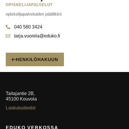
OPISKELIJAPALVELUT
opiskelijapalveluiden päällikkö
040 580 3424
tarja.vuorela@eduko.fi
HENKILÖHAKUUN
Taitajantie 2B,
45100 Kouvola
Laskutustiedot
EDUKO VERKOSSA