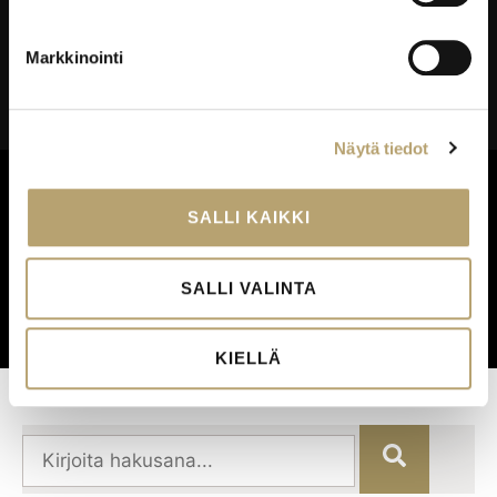
Palautekanavat
Todistukset
Markkinointi
Tietosuoja
Saavutettavuusseloste
Näytä tiedot
Palautekanavat
SALLI KAIKKI
SALLI VALINTA
© 2026 – Eduko
KIELLÄ
HAE SIVUSTOLTA