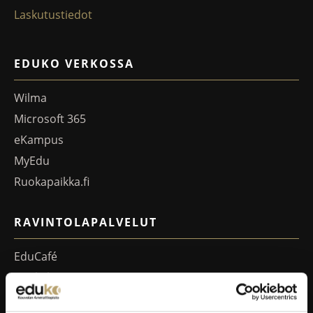
Laskutustiedot
EDUKO VERKOSSA
Wilma
Microsoft 365
eKampus
MyEdu
Ruokapaikka.fi
RAVINTOLAPALVELUT
EduCafé
Ruokalistat
Kokous-, koulutus- ja juhlapalvelut