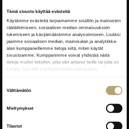
Oiva-raportit
Tämä sivusto käyttää evästeitä
YRITYKSILLE
Käytämme evästeitä tarjoamamme sisällön ja mainosten
räätälöimiseen, sosiaalisen median ominaisuuksien
Työelämäpalvelut
tukemiseen ja kävijämäärämme analysoimiseen. Lisäksi
jaamme sosiaalisen median, mainosalan ja analytiikka-
Kortti- ja pätevyyskoulutukset
alan kumppaneillemme tietoja siitä, miten käytät
Oppisopimus
sivustoamme. Kumppanimme voivat yhdistää näitä
Työelämässä oppiminen
tietoja muihin tietoihin, joita olet antanut heille tai joita on
Työpaikkaohjaajakoulutus
kerätty, kun olet käyttänyt heidän palvelujaan.
EduKo koulutus- ja yrityspalvelut Oy
Suostumuksen
Välttämätön
valinta
EDUKO
Yhteystiedot
Mieltymykset
Viestintä
Avoimet työpaikat
Tilastot