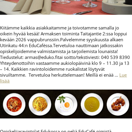
Kiitämme kaikkia asiakkaitamme ja toivotamme samalla jo
oikein hyvää kesää! Armaksen toiminta Taitajantie 2:ssa loppui
kevään 2026 vappubrunssiin.Palvelemme syyskuusta alkaen
Utinkatu 44:n EduCaféssa.Tervetuloa nauttimaan jatkossakin
opiskelijoidemme valmistamista ja tarjoilemista lounaista!
Tiedustelut: armas@eduko.fitai soitto/tekstiviesti: 040 539 8390
Yhteydenottoihin vastaamme aukiolopäivinä klo 9 – 11.30 ja 13
– 14. Kaikkien ravintoloidemme ruokalistat löytyvät
sivuiltamme. Tervetuloa herkuttelemaan! Meillä ei enää …
Lue
lisää
Opiskelijaravintolat Edukossa on neljä EduCafé-nimistä