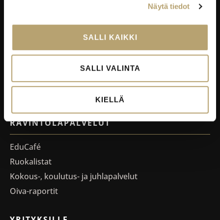
Näytä tiedot
EDUKO VERKOSSA
Wilma
SALLI KAIKKI
Microsoft 365
eKampus
SALLI VALINTA
MyEdu
Ruokapaikka.fi
KIELLÄ
RAVINTOLAPALVELUT
EduCafé
Ruokalistat
Kokous-, koulutus- ja juhlapalvelut
Oiva-raportit
YRITYKSILLE