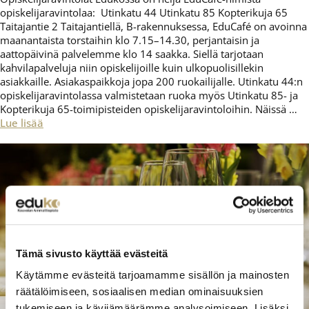
opiskelijaravintolaa: Utinkatu 44 Utinkatu 85 Kopterikuja 65
Taitajantie 2 Taitajantiellä, B-rakennuksessa, EduCafé on avoinna
maanantaista torstaihin klo 7.15–14.30, perjantaisin ja
aattopäivinä palvelemme klo 14 saakka. Siellä tarjotaan
kahvilapalveluja niin opiskelijoille kuin ulkopuolisillekin
asiakkaille. Asiakaspaikkoja jopa 200 ruokailijalle. Utinkatu 44:n
opiskelijaravintolassa valmistetaan ruoka myös Utinkatu 85- ja
Kopterikuja 65-toimipisteiden opiskelijaravintoloihin. Näissä …
Lue lisää
Tämä sivusto käyttää evästeitä
Käytämme evästeitä tarjoamamme sisällön ja mainosten
räätälöimiseen, sosiaalisen median ominaisuuksien
tukemiseen ja kävijämäärämme analysoimiseen. Lisäksi