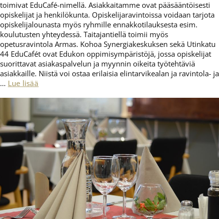
toimivat EduCafé-nimellä. Asiakkaitamme ovat pääsääntöisesti
opiskelijat ja henkilökunta. Opiskelijaravintoissa voidaan tarjota
opiskelijalounasta myös ryhmille ennakkotilauksesta esim.
koulutusten yhteydessä. Taitajantiellä toimii myös
opetusravintola Armas. Kohoa Synergiakeskuksen sekä Utinkatu
44 EduCafét ovat Edukon oppimisympäristöjä, jossa opiskelijat
suorittavat asiakaspalvelun ja myynnin oikeita työtehtäviä
asiakkaille. Niistä voi ostaa erilaisia elintarvikealan ja ravintola- ja
…
Lue lisää