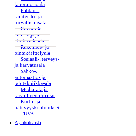
laboratorioala
Puhtaus-,
kiinteistö- ja
turvallisuusala
Ravintola-,
catering- ja
elintarvikeala
Rakennus- ja
pintakäsittelyala
Sosiaali-, terveys-
ja kasvatusala
Sähkö-,
automaatio- ja
talotekniikka-ala
Media-ala ja
kuvallinen ilmaisu
Kortti- ja
pätevyyskoulutukset
TUVA
Ajankohtaista