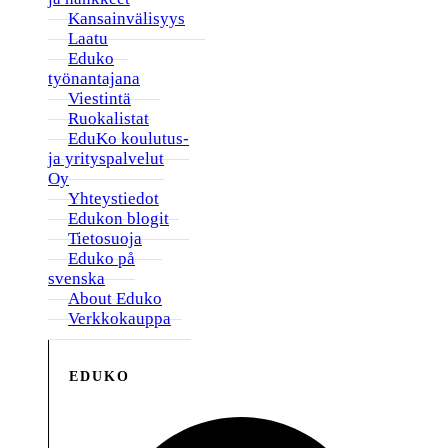
Kansainvälisyys
Laatu
Eduko
työnantajana
Viestintä
Ruokalistat
EduKo koulutus-
ja yrityspalvelut
Oy
Yhteystiedot
Edukon blogit
Tietosuoja
Eduko på
svenska
About Eduko
Verkkokauppa
EDUKO