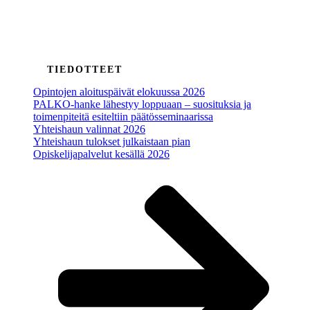
TIEDOTTEET
Opintojen aloituspäivät elokuussa 2026
PALKO-hanke lähestyy loppuaan – suosituksia ja
toimenpiteitä esiteltiin päätösseminaarissa
Yhteishaun valinnat 2026
Yhteishaun tulokset julkaistaan pian
Opiskelijapalvelut kesällä 2026