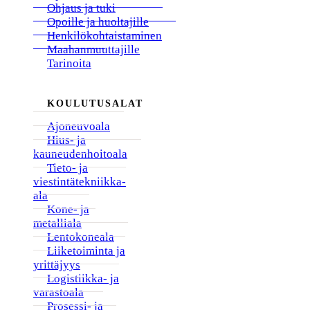
Ohjaus ja tuki
Opoille ja huoltajille
Henkilökohtaistaminen
Maahanmuuttajille
Tarinoita
KOULUTUSALAT
Ajoneuvoala
Hius- ja
kauneudenhoitoala
Tieto- ja
viestintätekniikka-
ala
Kone- ja
metalliala
Lentokoneala
Liiketoiminta ja
yrittäjyys
Logistiikka- ja
varastoala
Prosessi- ja