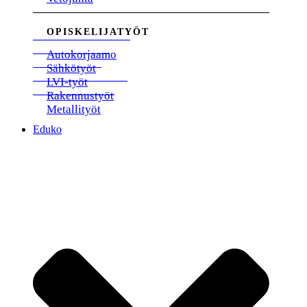
OPISKELIJATYÖT
Autokorjaamo
Sähkötyöt
LVI-työt
Rakennustyöt
Metallityöt
Eduko