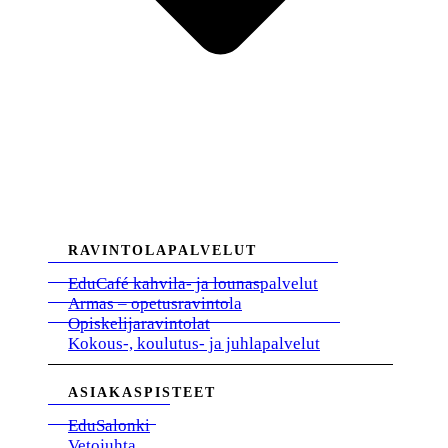
RAVINTOLAPALVELUT
EduCafé kahvila- ja lounaspalvelut
Armas – opetusravintola
Opiskelijaravintolat
Kokous-, koulutus- ja juhlapalvelut
ASIAKASPISTEET
EduSalonki
Vetojuhta