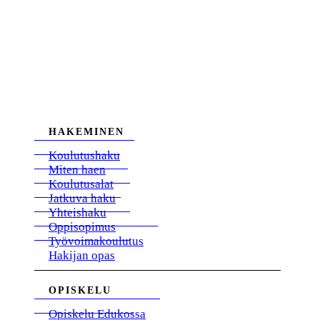
HAKEMINEN
Koulutushaku
Miten haen
Koulutusalat
Jatkuva haku
Yhteishaku
Oppisopimus
Työvoimakoulutus
Hakijan opas
OPISKELU
Opiskelu Edukossa