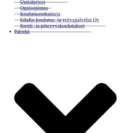
Uutiskirjeet
Oppisopimus
Koulutusratkaisuja
EduKo koulutus- ja yrityspalvelut Oy
Kortti- ja pätevyyskoulutukset
Palvelut