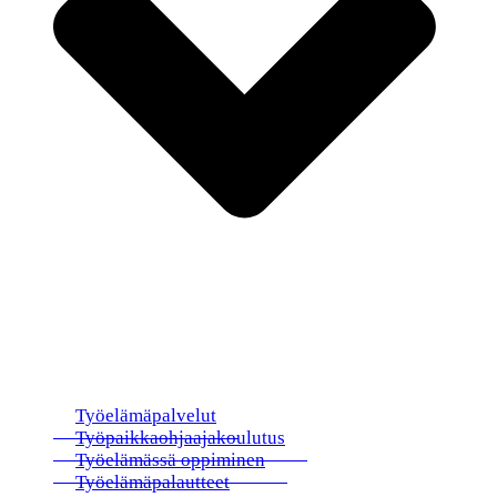
Työelämäpalvelut
Työpaikkaohjaajakoulutus
Työelämässä oppiminen
Työelämäpalautteet