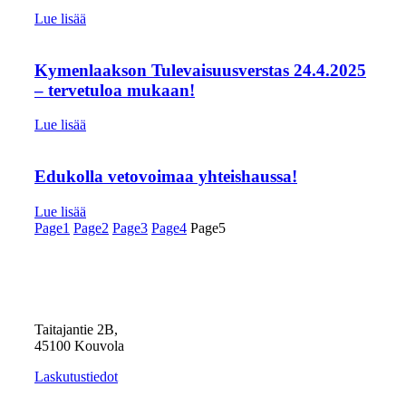
Lue lisää
Kymenlaakson Tulevaisuusverstas 24.4.2025
– tervetuloa mukaan!
Lue lisää
Edukolla vetovoimaa yhteishaussa!
Lue lisää
Page
1
Page
2
Page
3
Page
4
Page
5
Taitajantie 2B,
45100 Kouvola
Laskutustiedot