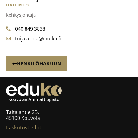
HALLINTO
kehitysjohtaja
040 849 3838
tuija.arola@eduko.fi
HENKILÖHAKUUN
Taitajantie 2B,
45100 Kouvola
Laskutustiedot