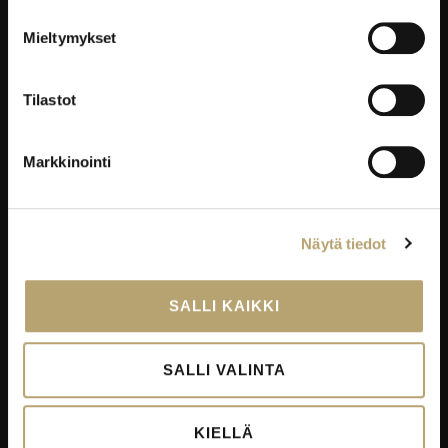
YRITYKSILLE
Mieltymykset
Työelämäpalvelut
Kortti- ja pätevyyskoulutukset
Tilastot
Oppisopimus
Työelämässä oppiminen
Markkinointi
Työpaikkaohjaajakoulutus
EduKo koulutus- ja yrityspalvelut Oy
Näytä tiedot
EDUKO
SALLI KAIKKI
Yhteystiedot
Viestintä
SALLI VALINTA
Avoimet työpaikat
Palautekanavat
KIELLÄ
Todistukset