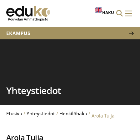
HAKU
EKAMPUS
Yhteystiedot
Etusivu
/
Yhteystiedot
/
Henkilöhaku
/
Arola Tuija
Arola Tuija