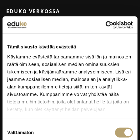
EDUKO VERKOSSA
Wilma
Microsoft 365
eKampus
Tämä sivusto käyttää evästeitä
MyEdu
Käytämme evästeitä tarjoamamme sisällön ja mainosten
Ruokapaikka.fi
räätälöimiseen, sosiaalisen median ominaisuuksien
tukemiseen ja kävijämäärämme analysoimiseen. Lisäksi
jaamme sosiaalisen median, mainosalan ja analytiikka-
RAVINTOLAPALVELUT
alan kumppaneillemme tietoja siitä, miten käytät
sivustoamme. Kumppanimme voivat yhdistää näitä
EduCafé
tietoja muihin tietoihin, joita olet antanut heille tai joita on
Ruokalistat
kerätty, kun olet käyttänyt heidän palvelujaan.
Kokous-, koulutus- ja juhlapalvelut
Oiva-raportit
Suostumuksen
Välttämätön
valinta