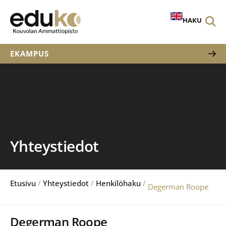
HAKU
EKAMPUS
Yhteystiedot
Etusivu
/
Yhteystiedot
/
Henkilöhaku
/
Degerman Roope
Degerman Roope