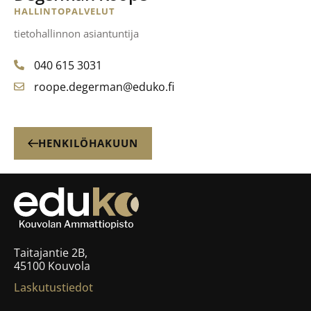
HALLINTOPALVELUT
tietohallinnon asiantuntija
040 615 3031
roope.degerman@eduko.fi
HENKILÖHAKUUN
Taitajantie 2B,
45100 Kouvola
Laskutustiedot