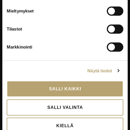
YRITYKSILLE
Mieltymykset
Työelämäpalvelut
Kortti- ja pätevyyskoulutukset
Tilastot
Oppisopimus
Työelämässä oppiminen
Markkinointi
Työpaikkaohjaajakoulutus
EduKo koulutus- ja yrityspalvelut Oy
Näytä tiedot
EDUKO
SALLI KAIKKI
Yhteystiedot
Viestintä
SALLI VALINTA
Avoimet työpaikat
Palautekanavat
KIELLÄ
Todistukset