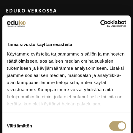
EDUKO VERKOSSA
Wilma
Microsoft 365
eKampus
Tämä sivusto käyttää evästeitä
MyEdu
Käytämme evästeitä tarjoamamme sisällön ja mainosten
Ruokapaikka.fi
räätälöimiseen, sosiaalisen median ominaisuuksien
tukemiseen ja kävijämäärämme analysoimiseen. Lisäksi
jaamme sosiaalisen median, mainosalan ja analytiikka-
RAVINTOLAPALVELUT
alan kumppaneillemme tietoja siitä, miten käytät
sivustoamme. Kumppanimme voivat yhdistää näitä
EduCafé
tietoja muihin tietoihin, joita olet antanut heille tai joita on
Ruokalistat
kerätty, kun olet käyttänyt heidän palvelujaan.
Kokous-, koulutus- ja juhlapalvelut
Oiva-raportit
Suostumuksen
Välttämätön
valinta