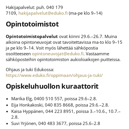
Hakijapalvelut: puh. 040 179
7109,
hakijapalvelut@eduko.fi
(ma-pe klo 9–14)
Opintotoimistot
Opintotoimistopalvelut
ovat kiinni 29.6.–26.7. Muina
aikoina opintoneuvojat ovat tavoitettavissa ma-to klo 9–15
ja pe klo 9–14. Voit myös lähettää sähköpostia
osoitteeseen
opintoneuvojat@eduko.fi
. Vastaamme
sähköposteihin opintotoimiston aukioloaikojen puitteissa.
Ohjaus ja tuki Edukossa:
https://www.eduko.fi/oppimaan/ohjaus-ja-tuki/
Opiskeluhuollon kuraattorit
Marika Elg, 0400 510 557, poissa 29.6–2.8.
Eija Honkakoski, 040 835 8668, poissa 29.6.–2.8.
Kaisa Hyppänen, 044 223 8951, poissa 3.–10.6., 10.7.–
2.8.
Suvi Yrjönen, 040 483 3677, poissa 25.6–2.8