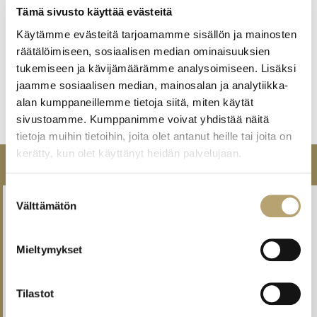
Tämä sivusto käyttää evästeitä
ehkäisyasioissa ehkäisyneuvolaan
https://kymenhva.fi/lapset-nuoret-ja-
Käytämme evästeitä tarjoamamme sisällön ja mainosten
perheet/perhesuunnittelu-ja-raskauden-
räätälöimiseen, sosiaalisen median ominaisuuksien
ehkaisy/raskauden-ehkaisy-ja-suunnittelu/
tukemiseen ja kävijämäärämme analysoimiseen. Lisäksi
muissa asioissa terveysasemaan
jaamme sosiaalisen median, mainosalan ja analytiikka-
https://kymenhva.fi/ajanvaraus-ja-
alan kumppaneillemme tietoja siitä, miten käytät
asiointi/ajanvaraus/yhteydenotto-terveysasemalle/
sivustoamme. Kumppanimme voivat yhdistää näitä
tietoja muihin tietoihin, joita olet antanut heille tai joita on
kerätty, kun olet käyttänyt heidän palvelujaan.
TIEDOTTEET
Suostumuksen
Opintojen aloituspäivät elokuussa 2026
Välttämätön
valinta
29.06.2026
19:18
Mieltymykset
PALKO-hanke lähestyy loppuaan – suosituksia ja
toimenpiteitä esiteltiin päätösseminaarissa
18.06.2026
11:35
Tilastot