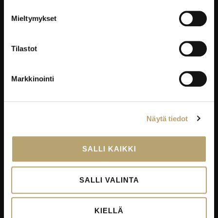
YRITYKSILLE
Mieltymykset
Työelämäpalvelut
Kortti- ja pätevyyskoulutukset
Tilastot
Oppisopimus
Työelämässä oppiminen
Markkinointi
Työpaikkaohjaajakoulutus
EduKo koulutus- ja yrityspalvelut Oy
Näytä tiedot
EDUKO
SALLI KAIKKI
Yhteystiedot
Viestintä
SALLI VALINTA
Avoimet työpaikat
Palautekanavat
KIELLÄ
Todistukset