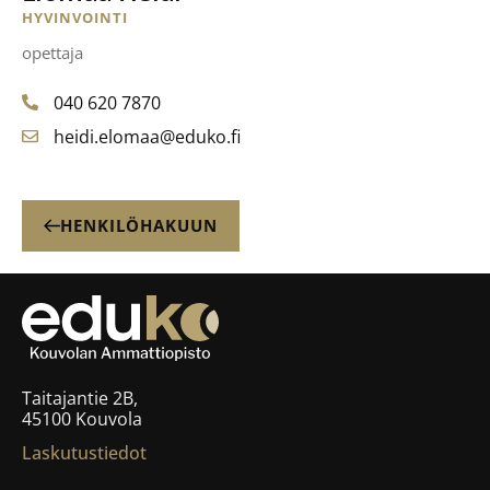
HYVINVOINTI
opettaja
040 620 7870
heidi.elomaa@eduko.fi
HENKILÖHAKUUN
Taitajantie 2B,
45100 Kouvola
Laskutustiedot