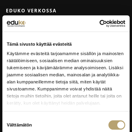
EDUKO VERKOSSA
Wilma
Microsoft 365
eKampus
Tämä sivusto käyttää evästeitä
MyEdu
Käytämme evästeitä tarjoamamme sisällön ja mainosten
Ruokapaikka.fi
räätälöimiseen, sosiaalisen median ominaisuuksien
tukemiseen ja kävijämäärämme analysoimiseen. Lisäksi
jaamme sosiaalisen median, mainosalan ja analytiikka-
RAVINTOLAPALVELUT
alan kumppaneillemme tietoja siitä, miten käytät
sivustoamme. Kumppanimme voivat yhdistää näitä
EduCafé
tietoja muihin tietoihin, joita olet antanut heille tai joita on
Ruokalistat
kerätty, kun olet käyttänyt heidän palvelujaan.
Kokous-, koulutus- ja juhlapalvelut
Oiva-raportit
Suostumuksen
Välttämätön
valinta