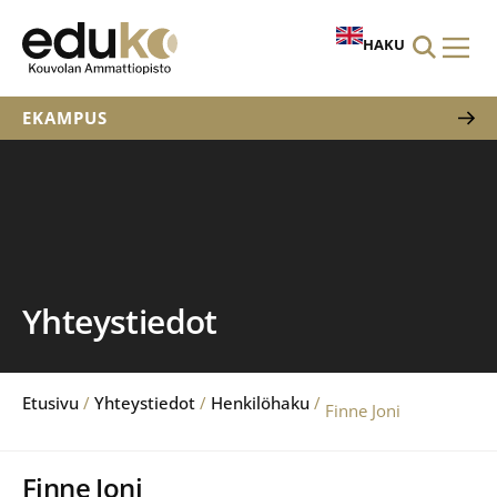
HAKU
EKAMPUS
Yhteystiedot
Etusivu
/
Yhteystiedot
/
Henkilöhaku
/
Finne Joni
Finne Joni