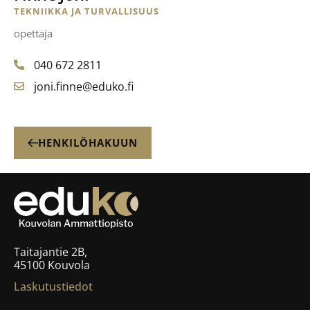
TEKNIIKKA JA TURVALLISUUS
opettaja
040 672 2811
joni.finne@eduko.fi
HENKILÖHAKUUN
Taitajantie 2B,
45100 Kouvola
Laskutustiedot