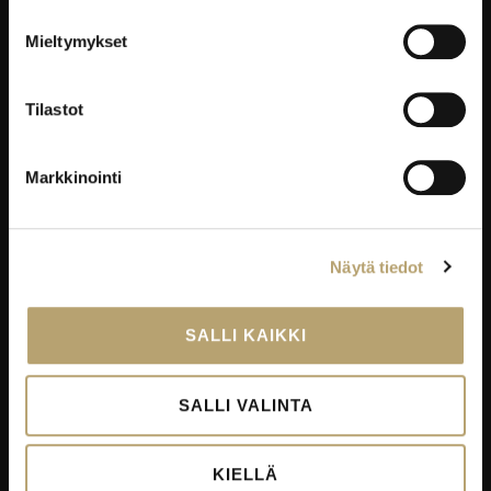
YRITYKSILLE
Mieltymykset
Työelämäpalvelut
Kortti- ja pätevyyskoulutukset
Tilastot
Oppisopimus
Työelämässä oppiminen
Markkinointi
Työpaikkaohjaajakoulutus
EduKo koulutus- ja yrityspalvelut Oy
Näytä tiedot
EDUKO
SALLI KAIKKI
Yhteystiedot
Viestintä
SALLI VALINTA
Avoimet työpaikat
Palautekanavat
KIELLÄ
Todistukset