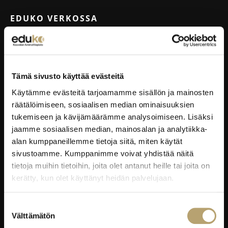
EDUKO VERKOSSA
Wilma
Microsoft 365
eKampus
Tämä sivusto käyttää evästeitä
MyEdu
Käytämme evästeitä tarjoamamme sisällön ja mainosten
Ruokapaikka.fi
räätälöimiseen, sosiaalisen median ominaisuuksien
tukemiseen ja kävijämäärämme analysoimiseen. Lisäksi
jaamme sosiaalisen median, mainosalan ja analytiikka-
RAVINTOLAPALVELUT
alan kumppaneillemme tietoja siitä, miten käytät
sivustoamme. Kumppanimme voivat yhdistää näitä
EduCafé
tietoja muihin tietoihin, joita olet antanut heille tai joita on
Ruokalistat
kerätty, kun olet käyttänyt heidän palvelujaan.
Kokous-, koulutus- ja juhlapalvelut
Oiva-raportit
Suostumuksen
Välttämätön
valinta