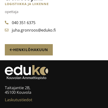
LOGISTIIKKA JA LIIKENNE
opettaja
040 351 6375
juha.gronroos@eduko.fi
HENKILÖHAKUUN
Taitajantie 2B,
45100 Kouvola
Laskutustiedot