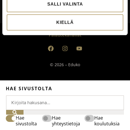
SALLI VALINTA
Tietosuoja
Saavutettavuusseloste
KIELLÄ
Palautekanavat
© 2026 – Eduko
HAE SIVUSTOLTA
Hae
Hae
Hae
sivustolta
yhteystietoja
koulutuksia