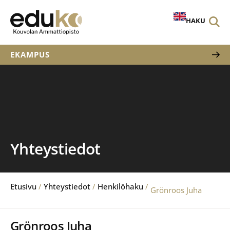
HAKU
EKAMPUS
Yhteystiedot
Etusivu
/
Yhteystiedot
/
Henkilöhaku
/
Grönroos Juha
Grönroos Juha