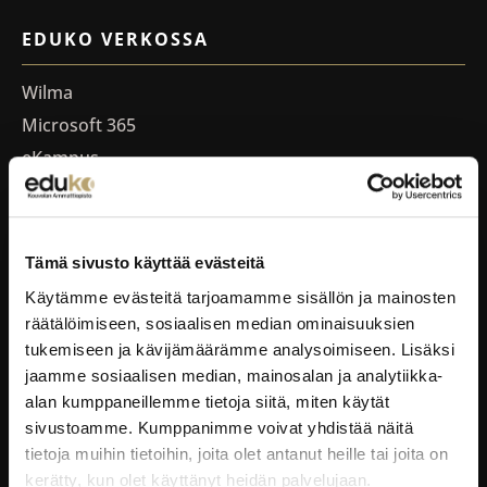
EDUKO VERKOSSA
Wilma
Microsoft 365
eKampus
MyEdu
Ruokapaikka.fi
Tämä sivusto käyttää evästeitä
RAVINTOLAPALVELUT
Käytämme evästeitä tarjoamamme sisällön ja mainosten
räätälöimiseen, sosiaalisen median ominaisuuksien
EduCafé
tukemiseen ja kävijämäärämme analysoimiseen. Lisäksi
Ruokalistat
jaamme sosiaalisen median, mainosalan ja analytiikka-
Kokous-, koulutus- ja juhlapalvelut
alan kumppaneillemme tietoja siitä, miten käytät
sivustoamme. Kumppanimme voivat yhdistää näitä
Oiva-raportit
tietoja muihin tietoihin, joita olet antanut heille tai joita on
kerätty, kun olet käyttänyt heidän palvelujaan.