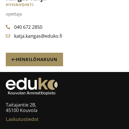
HYVINVOINTI
opettaja
040 672 2850
katja.kangas@eduko.fi
HENKILÖHAKUUN
Taitajantie 2B,
45100 Kouvola
Laskutustiedot