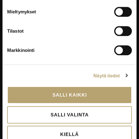
YRITYKSILLE
Mieltymykset
Työelämäpalvelut
Kortti- ja pätevyyskoulutukset
Tilastot
Oppisopimus
Työelämässä oppiminen
Markkinointi
Työpaikkaohjaajakoulutus
EduKo koulutus- ja yrityspalvelut Oy
Näytä tiedot
EDUKO
SALLI KAIKKI
Yhteystiedot
Viestintä
SALLI VALINTA
Avoimet työpaikat
Palautekanavat
KIELLÄ
Todistukset