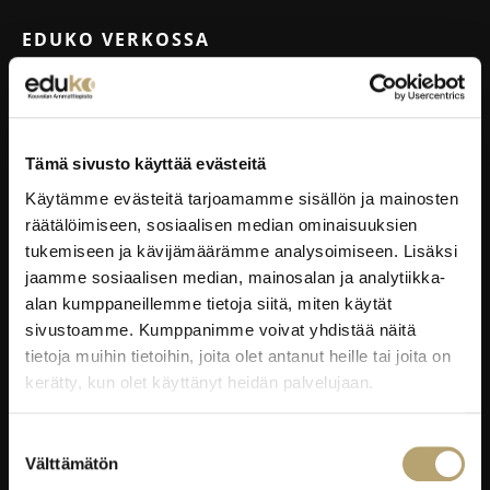
EDUKO VERKOSSA
Wilma
Microsoft 365
eKampus
Tämä sivusto käyttää evästeitä
MyEdu
Käytämme evästeitä tarjoamamme sisällön ja mainosten
Ruokapaikka.fi
räätälöimiseen, sosiaalisen median ominaisuuksien
tukemiseen ja kävijämäärämme analysoimiseen. Lisäksi
jaamme sosiaalisen median, mainosalan ja analytiikka-
RAVINTOLAPALVELUT
alan kumppaneillemme tietoja siitä, miten käytät
sivustoamme. Kumppanimme voivat yhdistää näitä
EduCafé
tietoja muihin tietoihin, joita olet antanut heille tai joita on
Ruokalistat
kerätty, kun olet käyttänyt heidän palvelujaan.
Kokous-, koulutus- ja juhlapalvelut
Oiva-raportit
Suostumuksen
Välttämätön
valinta