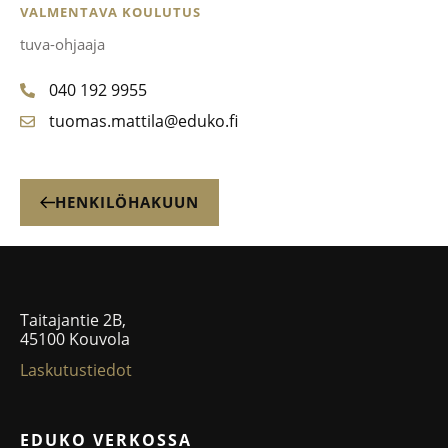
VALMENTAVA KOULUTUS
tuva-ohjaaja
040 192 9955
tuomas.mattila@eduko.fi
HENKILÖHAKUUN
Taitajantie 2B,
45100 Kouvola
Laskutustiedot
EDUKO VERKOSSA