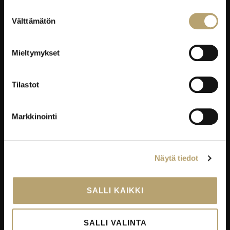
Työelämäpalvelut
Suostumuksen
Välttämätön
valinta
Kortti- ja pätevyyskoulutukset
Oppisopimus
Mieltymykset
Työelämässä oppiminen
Työpaikkaohjaajakoulutus
Tilastot
EduKo koulutus- ja yrityspalvelut Oy
EDUKO
Markkinointi
Yhteystiedot
Viestintä
Näytä tiedot
Avoimet työpaikat
Palautekanavat
SALLI KAIKKI
Todistukset
Tietosuoja
SALLI VALINTA