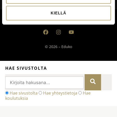
Saavutettavuusseloste
KIELLÄ
Palautekanavat
© 2026 – Eduko
HAE SIVUSTOLTA
Hae sivustolta
Hae yhteystietoja
Hae
koulutuksia