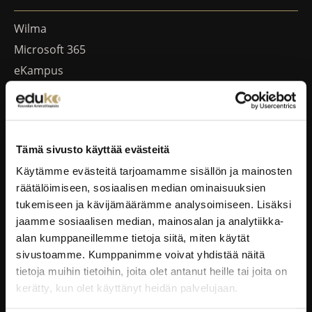
Wilma
Microsoft 365
eKampus
MyEdu
Ruokapaikka.fi
Tämä sivusto käyttää evästeitä
RAVINTOLAPALVELUT
Käytämme evästeitä tarjoamamme sisällön ja mainosten
EduCafé
räätälöimiseen, sosiaalisen median ominaisuuksien
tukemiseen ja kävijämäärämme analysoimiseen. Lisäksi
Ruokalistat
jaamme sosiaalisen median, mainosalan ja analytiikka-
Kokous-, koulutus- ja juhlapalvelut
alan kumppaneillemme tietoja siitä, miten käytät
Oiva-raportit
sivustoamme. Kumppanimme voivat yhdistää näitä
tietoja muihin tietoihin, joita olet antanut heille tai joita on
YRITYKSILLE
kerätty, kun olet käyttänyt heidän palvelujaan.