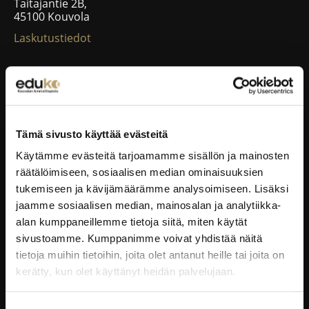
Taitajantie 2B,
45100 Kouvola
Laskutustiedot
EDUKO VERKOSSA
Wilma
Tämä sivusto käyttää evästeitä
Microsoft 365
Käytämme evästeitä tarjoamamme sisällön ja mainosten
eKampus
räätälöimiseen, sosiaalisen median ominaisuuksien
MyEdu
tukemiseen ja kävijämäärämme analysoimiseen. Lisäksi
Ruokapaikka.fi
jaamme sosiaalisen median, mainosalan ja analytiikka-
alan kumppaneillemme tietoja siitä, miten käytät
sivustoamme. Kumppanimme voivat yhdistää näitä
RAVINTOLAPALVELUT
tietoja muihin tietoihin, joita olet antanut heille tai joita on
kerätty, kun olet käyttänyt heidän palvelujaan.
EduCafé
Ruokalistat