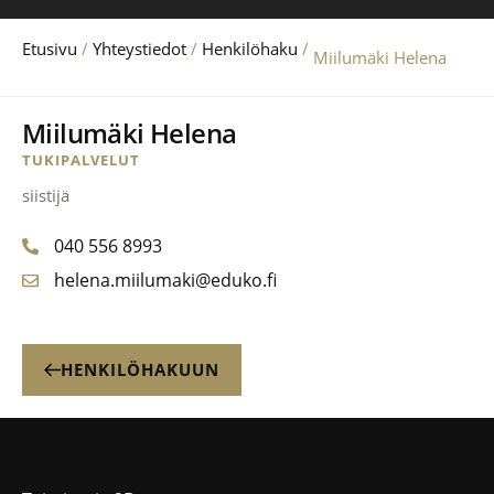
Etusivu
/
Yhteystiedot
/
Henkilöhaku
/
Miilumäki Helena
Miilumäki Helena
TUKIPALVELUT
siistijä
040 556 8993
helena.miilumaki@eduko.fi
HENKILÖHAKUUN