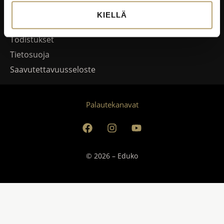
Avoimet työpaikat
KIELLÄ
Palautekanavat
Todistukset
Tietosuoja
Saavutettavuusseloste
Palautekanavat
© 2026 – Eduko