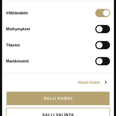
Suostumuksen
Työelämäpalvelut
Välttämätön
valinta
Kortti- ja pätevyyskoulutukset
Oppisopimus
Mieltymykset
Työelämässä oppiminen
Työpaikkaohjaajakoulutus
Tilastot
EduKo koulutus- ja yrityspalvelut Oy
Markkinointi
EDUKO
Yhteystiedot
Näytä tiedot
Viestintä
Avoimet työpaikat
SALLI KAIKKI
Palautekanavat
Todistukset
SALLI VALINTA
Tietosuoja