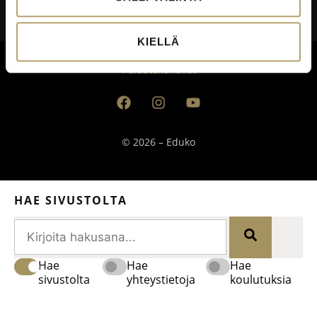
Saavutettavuusseloste
KIELLÄ
Palautekanavat
© 2026 – Eduko
HAE SIVUSTOLTA
Hae
Hae
Hae
sivustolta
yhteystietoja
koulutuksia