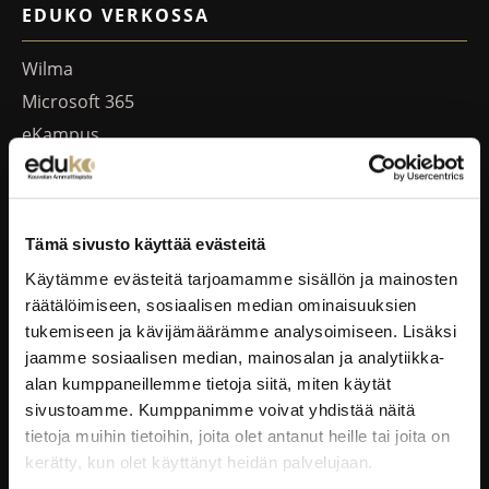
EDUKO VERKOSSA
Wilma
Microsoft 365
eKampus
MyEdu
Ruokapaikka.fi
Tämä sivusto käyttää evästeitä
RAVINTOLAPALVELUT
Käytämme evästeitä tarjoamamme sisällön ja mainosten
räätälöimiseen, sosiaalisen median ominaisuuksien
EduCafé
tukemiseen ja kävijämäärämme analysoimiseen. Lisäksi
Ruokalistat
jaamme sosiaalisen median, mainosalan ja analytiikka-
Kokous-, koulutus- ja juhlapalvelut
alan kumppaneillemme tietoja siitä, miten käytät
sivustoamme. Kumppanimme voivat yhdistää näitä
Oiva-raportit
tietoja muihin tietoihin, joita olet antanut heille tai joita on
kerätty, kun olet käyttänyt heidän palvelujaan.
YRITYKSILLE