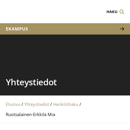
HAKU
EKAMPUS
Yhteystiedot
Etusivu
/
Yhteystiedot
/
Henkilöhaku
/
Ruotsalainen-Erkkilä Mia