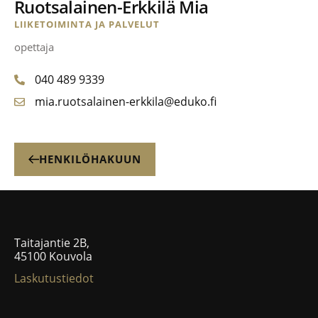
Ruotsalainen-Erkkilä Mia
LIIKETOIMINTA JA PALVELUT
opettaja
040 489 9339
mia.ruotsalainen-erkkila@eduko.fi
HENKILÖHAKUUN
Taitajantie 2B,
45100 Kouvola
Laskutustiedot