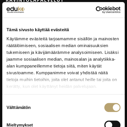
RAVINTOLAPALVELUT
EduCafé
Ruokalistat
Tämä sivusto käyttää evästeitä
Kokous-, koulutus- ja juhlapalvelut
Käytämme evästeitä tarjoamamme sisällön ja mainosten
Oiva-raportit
räätälöimiseen, sosiaalisen median ominaisuuksien
tukemiseen ja kävijämäärämme analysoimiseen. Lisäksi
YRITYKSILLE
jaamme sosiaalisen median, mainosalan ja analytiikka-
alan kumppaneillemme tietoja siitä, miten käytät
Työelämäpalvelut
sivustoamme. Kumppanimme voivat yhdistää näitä
Kortti- ja pätevyyskoulutukset
tietoja muihin tietoihin, joita olet antanut heille tai joita on
Oppisopimus
kerätty, kun olet käyttänyt heidän palvelujaan.
Työelämässä oppiminen
Suostumuksen
Työpaikkaohjaajakoulutus
Välttämätön
valinta
EduKo koulutus- ja yrityspalvelut Oy
Mieltymykset