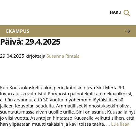
HAKU
EKAMPUS
Päivä:
29.4.2025
29.04.2025
kirjoittaja
Susanna Rintala
Kun Kuusankoskelta alun perin kotoisin oleva Sini Merta 90-
luvun alussa valmistui Porvoosta painotekniikan mekaanikoksi,
ei hän arvannut että 30 vuotta myöhemmin löytäisi itsensä
jälleen Kouvolan seudulta. Ammatilliset kiinnostuksetkin olivat
suuntautumassa aivan uusille urille. Sini on asunut Kuusaalla nyt
jo viisi vuotta. Asuntojen hintataso Kuusaalla vaikutti siihen, että
hän ylipäätään muutti takaisin ja kävi töissä täältä. …
Lue lisää