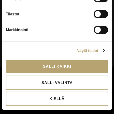
EDUKO
Yhteystiedot
Tilastot
Viestintä
Avoimet työpaikat
Markkinointi
Palautekanavat
Todistukset
Näytä tiedot
Tietosuoja
Saavutettavuusseloste
SALLI KAIKKI
Palautekanavat
SALLI VALINTA
KIELLÄ
© 2026 – Eduko