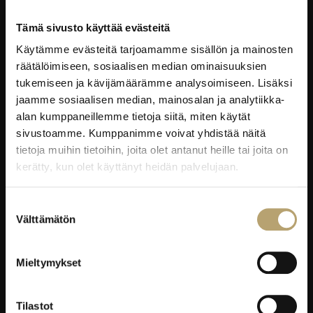
Laskutustiedot
Tämä sivusto käyttää evästeitä
Käytämme evästeitä tarjoamamme sisällön ja mainosten
EDUKO VERKOSSA
räätälöimiseen, sosiaalisen median ominaisuuksien
tukemiseen ja kävijämäärämme analysoimiseen. Lisäksi
Wilma
jaamme sosiaalisen median, mainosalan ja analytiikka-
Microsoft 365
alan kumppaneillemme tietoja siitä, miten käytät
sivustoamme. Kumppanimme voivat yhdistää näitä
eKampus
tietoja muihin tietoihin, joita olet antanut heille tai joita on
MyEdu
kerätty, kun olet käyttänyt heidän palvelujaan.
Ruokapaikka.fi
Suostumuksen
Välttämätön
RAVINTOLAPALVELUT
valinta
EduCafé
Mieltymykset
Ruokalistat
Kokous-, koulutus- ja juhlapalvelut
Tilastot