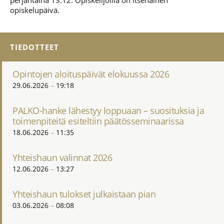
perjantaina 13.12. Opiskelijoilla on itsenäinen
opiskelupäivä.
TIEDOTTEET
Opintojen aloituspäivät elokuussa 2026
29.06.2026
19:18
PALKO-hanke lähestyy loppuaan – suosituksia ja
toimenpiteitä esiteltiin päätösseminaarissa
18.06.2026
11:35
Yhteishaun valinnat 2026
12.06.2026
13:27
Yhteishaun tulokset julkaistaan pian
03.06.2026
08:08