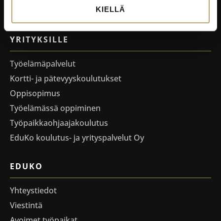
KIELLÄ
Oiva-raportit
YRITYKSILLE
Työelämäpalvelut
Kortti- ja pätevyyskoulutukset
Oppisopimus
Työelämässä oppiminen
Työpaikkaohjaajakoulutus
EduKo koulutus- ja yrityspalvelut Oy
EDUKO
Yhteystiedot
Viestintä
Avoimet työpaikat