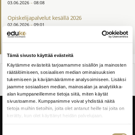
03.06.2026
08:08
Opiskelijapalvelut kesällä 2026
02.06.2026
09:01
Edukossa juhlittiin uusia ammattilaisia
31.05.2026
21:14
Tämä sivusto käyttää evästeitä
Käytämme evästeitä tarjoamamme sisällön ja mainosten
räätälöimiseen, sosiaalisen median ominaisuuksien
JAA
tukemiseen ja kävijämäärämme analysoimiseen. Lisäksi
jaamme sosiaalisen median, mainosalan ja analytiikka-
alan kumppaneillemme tietoja siitä, miten käytät
sivustoamme. Kumppanimme voivat yhdistää näitä
tietoja muihin tietoihin, joita olet antanut heille tai joita on
kerätty, kun olet käyttänyt heidän palvelujaan.
Taitajantie 2B,
Suostumuksen