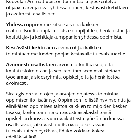
Kouvolan Ammattiopiston toimintaa ja työskentelyä
ohjaavia arvoja ovat yhdessä oppien, kestävästi kehittäen
ja avoimesti osallistaen.
Yhdessä oppien
merkitsee arvona kaikkien
mahdollisuutta oppia: erilaisten oppijoiden, henkilöstön ja
kouluttaja- ja kehittäjäkumppanien yhdessä oppimista.
Kestävästi kehittäen
arvona ohjaa kaikkea
toimintaamme luoden pohjan kestävälle tulevaisuudelle.
Avoimesti osallistaen
arvona tarkoittaa sitä, että
koulutustoimintaan ja sen kehittämiseen osallistetaan
työelämää ja sidosryhmiä, opiskelijoita ja henkilöstöä
avoimesti.
Strategisten valintojen ja arvojen ohjatessa toimintaa
oppimisen ilo lisääntyy. Oppimisen ilo lisää hyvinvointia ja
elinikäisen oppimisen tahtoa kaikkien toimijoiden kesken.
Lisäksi, koska toiminta on aidosti asiakaslähtöistä
opiskelijan kanssa, vuorovaikutteista työelämän kanssa,
osallistavaa, jatkuvasti uudistuvaa ja kestävään
tulevaisuuteen pyrkivää, Eduko voidaan kokea
edelläkävijänä.