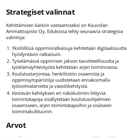
Strategiset valinnat
Kehittämisen kärkiin vastaamiseksi on Kouvolan
Ammattiopisto Oy, Edukossa tehty seuraavia strategisia
valintoja:
Yksilöllisiä oppimisratkaisuja kehitetään digitaalisuutta
hyödyntävin ratkaisuin.
Työelämässä oppimisen jakson tavoitteellisuutta ja
työelämäyhteistyötä kehitetään arjen toiminnassa.
Koulutustarjontaa, henkilöstön osaamista ja
oppimisympäristöjä uudistetaan ennakoimalla
työvoimatarvetta ja väestökehitystä.
Kestävän kehityksen eri näkökulmiin liittyviä
toimintatapoja sisällytetään koulutusohjelmien
osaamiseen, arjen toimintatapoihin ja sisäiseen
toimintakulttuuriin.
Arvot