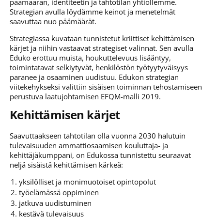
päämäärän, identiteetin​ ja tahtotilan yhtiöllemme.
Strategian avulla löydämme keinot ja menetelmät
saavuttaa nuo päämäärät.
Strategiassa kuvataan tunnistetut kriittiset kehittämisen
kärjet ja niihin vastaavat strategiset valinnat. Sen avulla
Eduko erottuu muista, houkuttelevuus lisääntyy,
toimintatavat selkiytyvät, henkilöstön työtyytyväisyys
paranee ja osaaminen uudistuu.​ Edukon strategian
viitekehykseksi valittiin sisäisen toiminnan tehostamiseen
perustuva laatujohtamisen EFQM-malli 2019.
Kehittämisen kärjet
Saavuttaakseen tahtotilan olla vuonna 2030 halutuin
tulevaisuuden ammattiosaamisen kouluttaja- ja
kehittäjäkumppani, on Edukossa tunnistettu seuraavat
neljä sisäistä kehittämisen kärkeä:
yksilölliset ja monimuotoiset opintopolut
työelämässä oppiminen
jatkuva uudistuminen
kestävä tulevaisuus