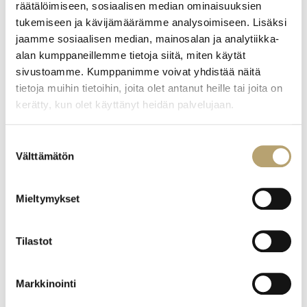
räätälöimiseen, sosiaalisen median ominaisuuksien
Strategiset teemat
tukemiseen ja kävijämäärämme analysoimiseen. Lisäksi
jaamme sosiaalisen median, mainosalan ja analytiikka-
Edukon sisäisen toiminnan tehostamiseksi tehtäviä
alan kumppaneillemme tietoja siitä, miten käytät
valintoja ohjaa viisi strategista teemaa:
sivustoamme. Kumppanimme voivat yhdistää näitä
Edelläkävijänä tunnettu ammattiopisto.
tietoja muihin tietoihin, joita olet antanut heille tai joita on
Toimimme aina asiakaslähtöisesti opiskelijan ja
kerätty, kun olet käyttänyt heidän palvelujaan.
vuorovaikutteisesti työelämän kanssa ja siksi olemme
halutuin kouluttaja- ja kehittäjäkumppani.
Digitaalisia, yksilöllisiä oppimisratkaisuja hyödyntävä
Suostumuksen
ammattiopisto.
Välttämätön
valinta
Yksilöllisiä oppimisratkaisuja toteutetaan digitaalisuutta
sekä opiskelijalähtöistä henkilökohtaistamista, ohjausta
ja pedagogiikkaa hyödyntäen.
Mieltymykset
Uudistajana ennakoimme toimintaympäristön
muutoksia.
Ennakoimme ja uudistamme jatkuvasti henkilöstön
Tilastot
osaamista sekä oppimisympäristöjä toimintaympäristöä
ja tulevaisuuden tarpeita vastaaviksi.
Kestävän tulevaisuuden ammattiopisto.
Markkinointi
Sisällytämme kestävää kehitystä koulutuksiin ja arjen