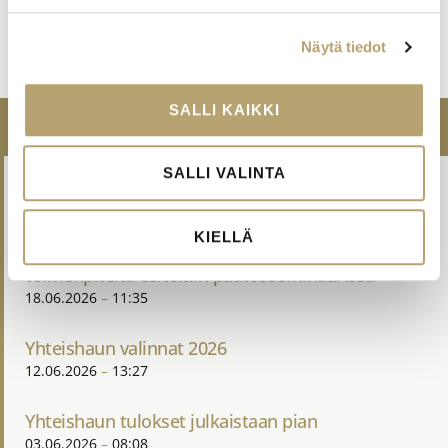
yhteisiin toimintatapoihin.
Oppimisen iloa tuottava ammattiopisto.
Luomme elinikäisen oppimisen iloa.
Näytä tiedot
SALLI KAIKKI
TIEDOTTEET
SALLI VALINTA
Opintojen aloituspäivät elokuussa 2026
29.06.2026
19:18
KIELLÄ
PALKO-hanke lähestyy loppuaan – suosituksia ja
toimenpiteitä esiteltiin päätösseminaarissa
18.06.2026
11:35
Yhteishaun valinnat 2026
12.06.2026
13:27
Yhteishaun tulokset julkaistaan pian
03.06.2026
08:08