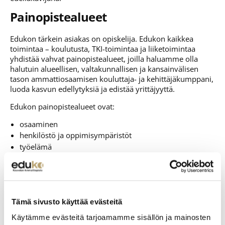
Painopistealueet
Edukon tärkein asiakas on opiskelija. Edukon kaikkea
toimintaa – koulutusta, TKI-toimintaa ja liiketoimintaa
yhdistää vahvat painopistealueet, joilla haluamme olla
halutuin alueellisen, valtakunnallisen ja kansainvälisen
tason ammattiosaamisen kouluttaja- ja kehittäjäkumppani,
luoda kasvun edellytyksiä ja edistää yrittäjyyttä.
Edukon painopistealueet ovat:
osaaminen
henkilöstö ja oppimisympäristöt
työelämä
ennakointi
Toiminta-alueen työvoimatarpeeseen ja väestökehitykseen
vastataan ennakoimalla ja uudistamalla toimintaa.
Haasteita ovat esimerkiksi muun kuin tutkintoon johtavan
Tämä sivusto käyttää evästeitä
koulutuksen lisääminen jatkuvana oppimisena ja TKI-
Käytämme evästeitä tarjoamamme sisällön ja mainosten
toiminnan vaikuttavuuden kasvattaminen.