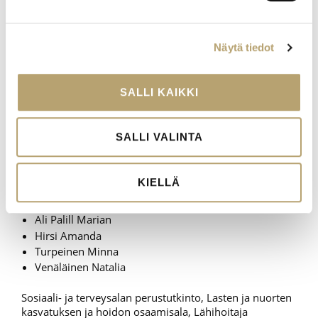
Aittola Jesse
Hälikkä Emmi-Orvokki
Kemppinen Kukka
Näytä tiedot
Lillrank Elias
Nieminen Markus
SALLI KAIKKI
Sosiaali- ja terveysalan perustutkinto, Ikääntyneiden
hoidon ja kuntoutumisen osaamisala, Lähihoitaja
Hartikainen Jesse
SALLI VALINTA
Sillanpää Jonna
Sosiaali- ja terveysalan perustutkinto, Ikääntyvien
KIELLÄ
hoidon ja kuntoutumisen osaamisala, Lähihoitaja
Ali Palill Marian
Hirsi Amanda
Turpeinen Minna
Venäläinen Natalia
Sosiaali- ja terveysalan perustutkinto, Lasten ja nuorten
kasvatuksen ja hoidon osaamisala, Lähihoitaja