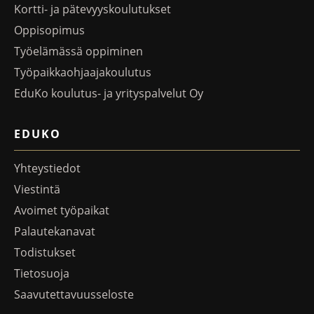
Kortti- ja pätevyyskoulutukset
Oppisopimus
Työelämässä oppiminen
Työpaikkaohjaajakoulutus
EduKo koulutus- ja yrityspalvelut Oy
EDUKO
Yhteystiedot
Viestintä
Avoimet työpaikat
Palautekanavat
Todistukset
Tietosuoja
Saavutettavuusseloste