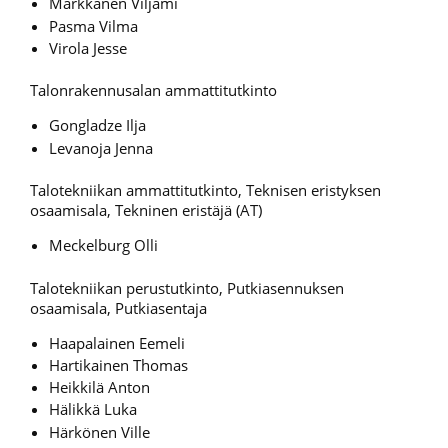
Markkanen Viljami
Pasma Vilma
Virola Jesse
Talonrakennusalan ammattitutkinto
Gongladze Ilja
Levanoja Jenna
Talotekniikan ammattitutkinto, Teknisen eristyksen
osaamisala, Tekninen eristäjä (AT)
Meckelburg Olli
Talotekniikan perustutkinto, Putkiasennuksen
osaamisala, Putkiasentaja
Haapalainen Eemeli
Hartikainen Thomas
Heikkilä Anton
Hälikkä Luka
Härkönen Ville