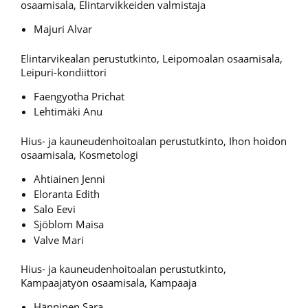
osaamisala, Elintarvikkeiden valmistaja
Majuri Alvar
Elintarvikealan perustutkinto, Leipomoalan osaamisala,
Leipuri-kondiittori
Faengyotha Prichat
Lehtimäki Anu
Hius- ja kauneudenhoitoalan perustutkinto, Ihon hoidon
osaamisala, Kosmetologi
Ahtiainen Jenni
Eloranta Edith
Salo Eevi
Sjöblom Maisa
Valve Mari
Hius- ja kauneudenhoitoalan perustutkinto,
Kampaajatyön osaamisala, Kampaaja
Hänninen Sara