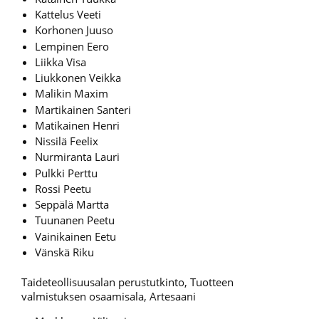
Kattelus Veeti
Korhonen Juuso
Lempinen Eero
Liikka Visa
Liukkonen Veikka
Malikin Maxim
Martikainen Santeri
Matikainen Henri
Nissilä Feelix
Nurmiranta Lauri
Pulkki Perttu
Rossi Peetu
Seppälä Martta
Tuunanen Peetu
Vainikainen Eetu
Vänskä Riku
Taideteollisuusalan perustutkinto, Tuotteen
valmistuksen osaamisala, Artesaani