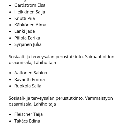
Gärdström Elsa
Heikkinen Saija
Knutti Piia
Kähkönen Alma
Lanki Jade
Piilola Eerika
Syrjänen Julia
Sosiaali- ja terveysalan perustutkinto, Sairaanhoidon
osaamisala, Lähihoitaja
Aaltonen Sabina
Ravantti Emma
Ruokola Salla
Sosiaali- ja terveysalan perustutkinto, Vammaistyön
osaamisala, Lähihoitaja
Fleischer Taija
Takács Edina