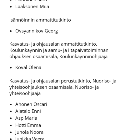
Laaksonen Miia
Isännöinnin ammattitutkinto
Ovsyannikov Georg
Kasvatus- ja ohjausalan ammattitutkinto,
Koulunkäynnin ja aamu- ja iltapäivätoiminnan
ohjauksen osaamisala, Koulunkäynninohjaaja
Koval Olena
Kasvatus- ja ohjausalan perustutkinto, Nuoriso- ja
yhteisöohjauksen osaamisala, Nuoriso- ja
yhteisöohjaaja
Ahonen Oscari
Alatalo Enni
Asp Maria
Hotti Emma
Juhola Noora
Junikka Veera