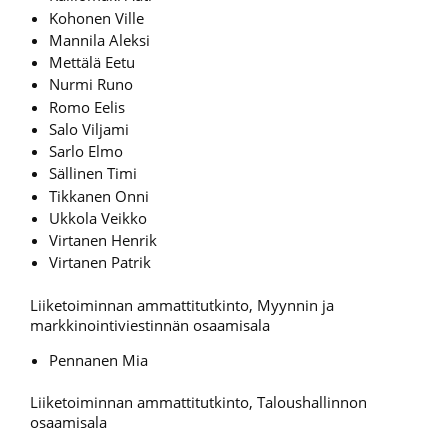
Kohonen Ville
Mannila Aleksi
Mettälä Eetu
Nurmi Runo
Romo Eelis
Salo Viljami
Sarlo Elmo
Sällinen Timi
Tikkanen Onni
Ukkola Veikko
Virtanen Henrik
Virtanen Patrik
Liiketoiminnan ammattitutkinto, Myynnin ja
markkinointiviestinnän osaamisala
Pennanen Mia
Liiketoiminnan ammattitutkinto, Taloushallinnon
osaamisala