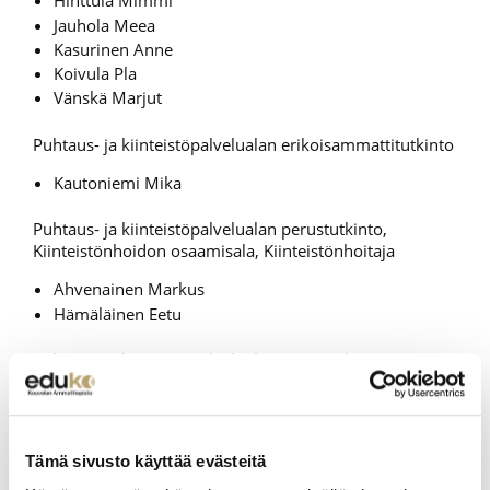
Hinttula Mimmi
Jauhola Meea
Kasurinen Anne
Koivula Pla
Vänskä Marjut
Puhtaus- ja kiinteistöpalvelualan erikoisammattitutkinto
Kautoniemi Mika
Puhtaus- ja kiinteistöpalvelualan perustutkinto,
Kiinteistönhoidon osaamisala, Kiinteistönhoitaja
Ahvenainen Markus
Hämäläinen Eetu
Puhtaus- ja kiinteistöpalvelualan perustutkinto,
Toimitilahuollon osaamisala, Toimitilahuoltaja
Kompanets Valentina
Tämä sivusto käyttää evästeitä
Rakennusalan perustutkinto, Talonrakennuksen
osaamisala, Talonrakentaja