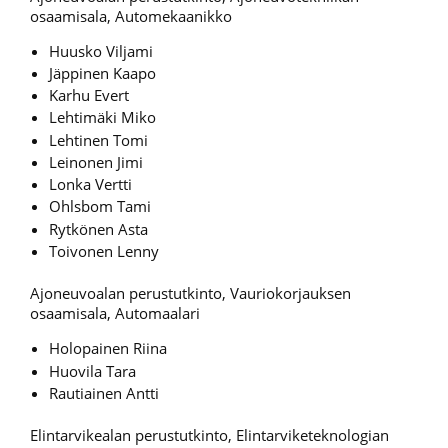
osaamisala, Automekaanikko
Huusko Viljami
Jäppinen Kaapo
Karhu Evert
Lehtimäki Miko
Lehtinen Tomi
Leinonen Jimi
Lonka Vertti
Ohlsbom Tami
Rytkönen Asta
Toivonen Lenny
Ajoneuvoalan perustutkinto, Vauriokorjauksen
osaamisala, Automaalari
Holopainen Riina
Huovila Tara
Rautiainen Antti
Elintarvikealan perustutkinto, Elintarviketeknologian