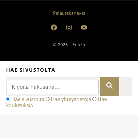
Palautekanavat
© 2026 – Eduko
HAE SIVUSTOLTA
Hae sivustolta
Hae yhteystietoja
Hae
koulutuksia