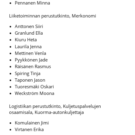
Pennanen Minna
Liiketoiminnan perustutkinto, Merkonomi
Anttonen Siiri
Granlund Ella
Kiuru Heta
Laurila Jenna
Mettinen Venla
Pyykkönen Jade
Räisänen Rasmus
Spiring Tinja
Taponen Jason
Tuoresmäki Oskari
Weckström Moona
Logistiikan perustutkinto, Kuljetuspalvelujen
osaamisala, Kuorma-autonkuljettaja
Komulainen Jimi
Virtanen Erika