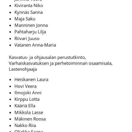
Kiviranta Niko
Kynnäs Sanna
Maja Saku
Manninen Jonna
Pahtaharju Lilja
Riivari Juuso
Vatanen Anna-Maria
Kasvatus- ja ohjausalan perustutkinto,
Varhaiskasvatuksen ja perhetoiminnan osaamisala,
Lastenohjaaja
Heiskanen Laura
Hovi Veera
Ilmojoki Anni
Kirppu Lotta
Kääriä Ella
Mikkola Lasse
Mäkinen Roosa
Nakko Riia
Oljakka Saana