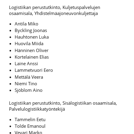
Logistiikan perustutkinto, Kuljetuspalvelujen
osaamisala, Yhdistelmäajoneuvonkuljettaja
Antila Miko
Byckling Joonas
Hauhtonen Luka
Huovila Miida
Hänninen Oliver
Kortelainen Elias
Laine Anssi
Lammetvuori Eero
Mettälä Veera
Niemi Tino
Sjöblom Aino
Logistiikan perustutkinto, Sisälogistiikan osaamisala,
Palvelulogistiikkatyöntekijä
Tammelin Eetu
Tolde Emanoul
Vevari Marko