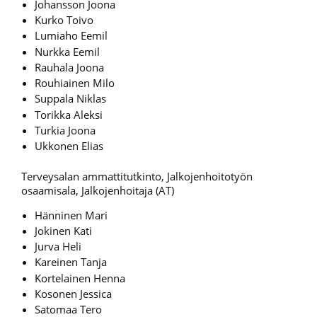
Johansson Joona
Kurko Toivo
Lumiaho Eemil
Nurkka Eemil
Rauhala Joona
Rouhiainen Milo
Suppala Niklas
Torikka Aleksi
Turkia Joona
Ukkonen Elias
Terveysalan ammattitutkinto, Jalkojenhoitotyön
osaamisala, Jalkojenhoitaja (AT)
Hänninen Mari
Jokinen Kati
Jurva Heli
Kareinen Tanja
Kortelainen Henna
Kosonen Jessica
Satomaa Tero