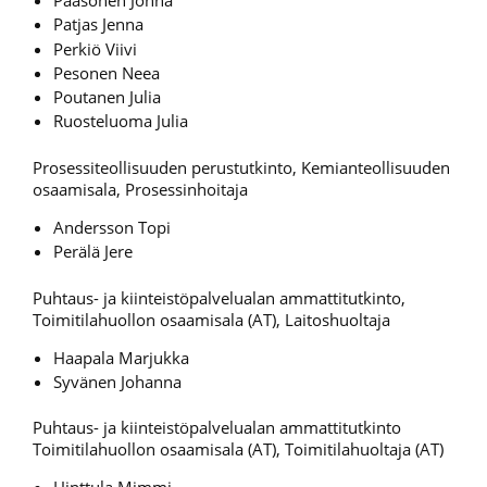
Paasonen Jonna
Patjas Jenna
Perkiö Viivi
Pesonen Neea
Poutanen Julia
Ruosteluoma Julia
Prosessiteollisuuden perustutkinto, Kemianteollisuuden
osaamisala, Prosessinhoitaja
Andersson Topi
Perälä Jere
Puhtaus- ja kiinteistöpalvelualan ammattitutkinto,
Toimitilahuollon osaamisala (AT), Laitoshuoltaja
Haapala Marjukka
Syvänen Johanna
Puhtaus- ja kiinteistöpalvelualan ammattitutkinto
Toimitilahuollon osaamisala (AT), Toimitilahuoltaja (AT)