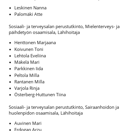
Leskinen Nanna
Palomäki Atte
Sosiaali- ja terveysalan perustutkinto, Mielenterveys- ja
päihdetyön osaamisala, Lähihoitaja
Henttonen Marjaana
Koivunen Toni
Lehtola Eveliina
Mäkelä Mari
Parkkinen Iida
Peltola Milla
Rantanen Milla
Varjola Rinja
Österberg-Huttunen Tiina
Sosiaali- ja terveysalan perustutkinto, Sairaanhoidon ja
huolenpidon osaamisala, Lähihoitaja
Auvinen Mari
Erdogan Arzu