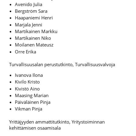
Avenido Julia
Bergström Sara
Haapaniemi Henri
Marjala Jenni
Martikainen Markku
Martikainen Niko
Moilanen Mateusz
Orre Erika
Turvallisuusalan perustutkinto, Turvallisuusvalvoja
Ivanova Ilona
Kivilo Kristo
Kivistö Aino
Maasing Marian
Päiväläinen Pinja
Vikman Pinja
Yrittäjyyden ammattitutkinto, Yritystoiminnan
kehittämisen osaamisala