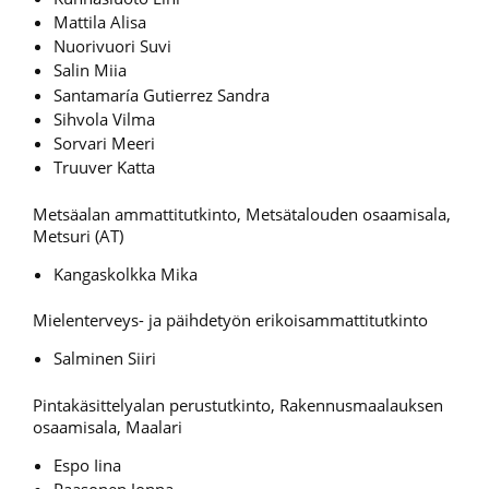
Mattila Alisa
Nuorivuori Suvi
Salin Miia
Santamaría Gutierrez Sandra
Sihvola Vilma
Sorvari Meeri
Truuver Katta
Metsäalan ammattitutkinto, Metsätalouden osaamisala,
Metsuri (AT)
Kangaskolkka Mika
Mielenterveys- ja päihdetyön erikoisammattitutkinto
Salminen Siiri
Pintakäsittelyalan perustutkinto, Rakennusmaalauksen
osaamisala, Maalari
Espo Iina