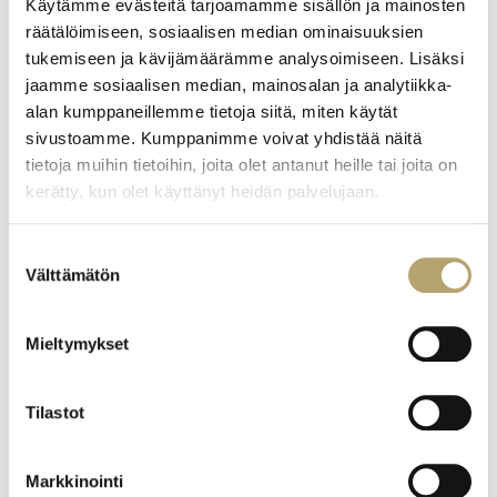
Käytämme evästeitä tarjoamamme sisällön ja mainosten
räätälöimiseen, sosiaalisen median ominaisuuksien
Alajääski Jasu
tukemiseen ja kävijämäärämme analysoimiseen. Lisäksi
Heikari Aatu
Hänninen Timo
jaamme sosiaalisen median, mainosalan ja analytiikka-
Murto Niko
alan kumppaneillemme tietoja siitä, miten käytät
Nätkinniemi Aapo
sivustoamme. Kumppanimme voivat yhdistää näitä
Suikkanen Niilo
tietoja muihin tietoihin, joita olet antanut heille tai joita on
Suominen Toivo
kerätty, kun olet käyttänyt heidän palvelujaan.
Viiri Carita
Suostumuksen
Ravintola- ja catering-alan perustutkinto,
Välttämätön
Asiakaspalvelun osaamisala, Tarjoilija
valinta
Hautalainen Elina
Huuskonen Iina
Mieltymykset
Lehtomäki Kai
Tähtinen Maija
Tilastot
Ravintola- ja catering-alan perustutkinto, Ruokapalvelun
osaamisala, Kokki
Markkinointi