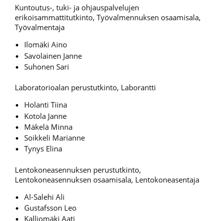
Kuntoutus-, tuki- ja ohjauspalvelujen
erikoisammattitutkinto, Työvalmennuksen osaamisala,
Työvalmentaja
Ilomäki Aino
Savolainen Janne
Suhonen Sari
Laboratorioalan perustutkinto, Laborantti
Holanti Tiina
Kotola Janne
Mäkelä Minna
Soikkeli Marianne
Tynys Elina
Lentokoneasennuksen perustutkinto,
Lentokoneasennuksen osaamisala, Lentokoneasentaja
Al-Salehi Ali
Gustafsson Leo
Kalliomäki Aati