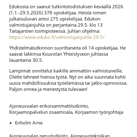
Edukosta on saanut tutkintotodistuksen keväällä 2026
(1.1.-29.5.2026) 378 opiskelijaa. Heistä nimen
julkaisuluvan antoi 275 opiskelijaa. Edukon
valmistujaisjuhla on perjantaina 29.5. klo 13
Taitajantien toimipisteessä. Juhlan ohjelma:
https://www.eduko.fi/valmistujaisjuhla-29-5/
Yhdistelmätutkinnon suorittaneita oli 14 opiskelijaa. He
saavat lakkinsa Kouvolan Yhteislyseon juhlassa
lauantaina 30.5.
Lämpimät onnittelut kaikille ammattiin valmistuneille.
Olette tehneet hienoa työtä. Nyt on aika suunnata kohti
uusia mahdollisuuksia työelämässä tai jatko-opinnoissa.
Paljon onnea ja menestystä tulevaan!
Ajoneuvoalan erikoisammattitutkinto,
Korjaamopalvelun osaamisala, Korjaamon työnjohtaja
Enholm Arne
Ajoneuvoalan perustutkinto, Ajoneuvotekniikan