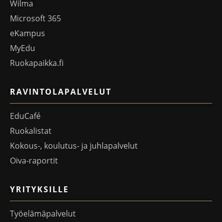
Wilma
Microsoft 365
eKampus
MyEdu
Ruokapaikka.fi
RAVINTOLAPALVELUT
EduCafé
Ruokalistat
Kokous-, koulutus- ja juhlapalvelut
Oiva-raportit
YRITYKSILLE
Työelämäpalvelut