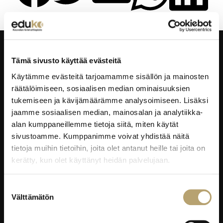
Tämä sivusto käyttää evästeitä
Taitajantie 2B,
45100 Kouvola
Käytämme evästeitä tarjoamamme sisällön ja mainosten
räätälöimiseen, sosiaalisen median ominaisuuksien
Laskutustiedot
tukemiseen ja kävijämäärämme analysoimiseen. Lisäksi
jaamme sosiaalisen median, mainosalan ja analytiikka-
alan kumppaneillemme tietoja siitä, miten käytät
EDUKO VERKOSSA
sivustoamme. Kumppanimme voivat yhdistää näitä
tietoja muihin tietoihin, joita olet antanut heille tai joita on
Wilma
kerätty, kun olet käyttänyt heidän palvelujaan.
Microsoft 365
eKampus
Suostumuksen
MyEdu
Välttämätön
valinta
Ruokapaikka.fi