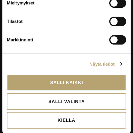
Mieltymykset
RAVINTOLAPALVELUT
Tilastot
EduCafé
Ruokalistat
Markkinointi
Kokous-, koulutus- ja juhlapalvelut
Oiva-raportit
Näytä tiedot
YRITYKSILLE
Työelämäpalvelut
SALLI KAIKKI
Kortti- ja pätevyyskoulutukset
Oppisopimus
SALLI VALINTA
Työelämässä oppiminen
Työpaikkaohjaajakoulutus
KIELLÄ
EduKo koulutus- ja yrityspalvelut Oy