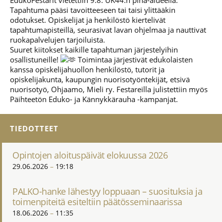
EdukoFestarit vietettiin 9.8. UK44:n piha-alueella.
Tapahtuma pääsi tavoitteeseen tai taisi ylittääkin
odotukset. Opiskelijat ja henkilöstö kiertelivät
tapahtumapisteillä, seurasivat lavan ohjelmaa ja nauttivat
ruokapalvelujen tarjoiluista.
Suuret kiitokset kaikille tapahtuman järjestelyihin
osallistuneille!
Toimintaa järjestivät edukolaisten
kanssa opiskelijahuollon henkilöstö, tutorit ja
opiskelijakunta, kaupungin nuorisotyöntekijät, etsivä
nuorisotyö, Ohjaamo, Mieli ry. Festareilla julistettiin myös
Päihteetön Eduko- ja Kännykkärauha -kampanjat.
TIEDOTTEET
Opintojen aloituspäivät elokuussa 2026
29.06.2026
19:18
PALKO-hanke lähestyy loppuaan – suosituksia ja
toimenpiteitä esiteltiin päätösseminaarissa
18.06.2026
11:35