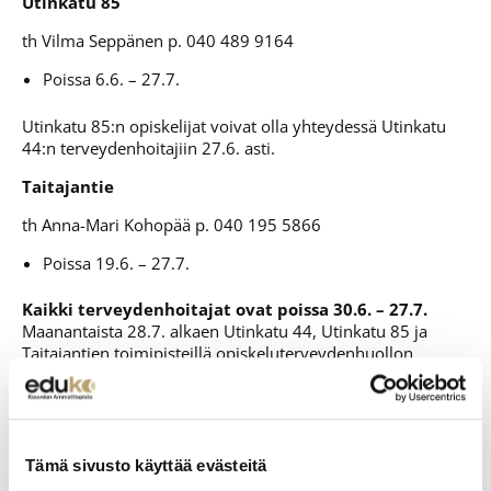
Utinkatu 85
th Vilma Seppänen p. 040 489 9164
Poissa 6.6. – 27.7.
Utinkatu 85:n opiskelijat voivat olla yhteydessä Utinkatu
44:n terveydenhoitajiin 27.6. asti.
Taitajantie
th Anna-Mari Kohopää p. 040 195 5866
Poissa 19.6. – 27.7.
Kaikki terveydenhoitajat ovat poissa 30.6. – 27.7.
Maanantaista 28.7. alkaen Utinkatu 44, Utinkatu 85 ja
Taitajantien toimipisteillä opiskeluterveydenhuollon
palvelut kuten avovastaanotto toimivat normaalisti.
Terveydenhoitajien poissaolon aikana ole tarvittaessa
yhteydessä:
ehkäisyasioissa ehkäisyneuvolaan
Tämä sivusto käyttää evästeitä
https://kymenhva.fi/lapset-nuoret-ja-