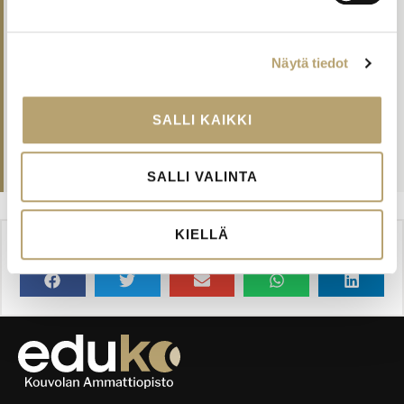
Yhteishaun tulokset julkaistaan pian
03.06.2026
08:08
Näytä tiedot
Opiskelijapalvelut kesällä 2026
02.06.2026
09:01
SALLI KAIKKI
Edukossa juhlittiin uusia ammattilaisia
31.05.2026
21:14
SALLI VALINTA
KIELLÄ
JAA