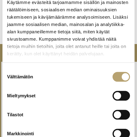
perheet/perhesuunnittelu-ja-raskauden-
Käytämme evästeitä tarjoamamme sisällön ja mainosten
ehkaisy/raskauden-ehkaisy-ja-suunnittelu/
räätälöimiseen, sosiaalisen median ominaisuuksien
muissa asioissa terveysasemaan
tukemiseen ja kävijämäärämme analysoimiseen. Lisäksi
https://kymenhva.fi/ajanvaraus-ja-
jaamme sosiaalisen median, mainosalan ja analytiikka-
asiointi/ajanvaraus/yhteydenotto-terveysasemalle/
alan kumppaneillemme tietoja siitä, miten käytät
sivustoamme. Kumppanimme voivat yhdistää näitä
tietoja muihin tietoihin, joita olet antanut heille tai joita on
TIEDOTTEET
kerätty, kun olet käyttänyt heidän palvelujaan.
Opintojen aloituspäivät elokuussa 2026
Suostumuksen
29.06.2026
19:18
Välttämätön
valinta
PALKO-hanke lähestyy loppuaan – suosituksia ja
Mieltymykset
toimenpiteitä esiteltiin päätösseminaarissa
18.06.2026
11:35
Tilastot
Yhteishaun valinnat 2026
12.06.2026
13:27
Markkinointi