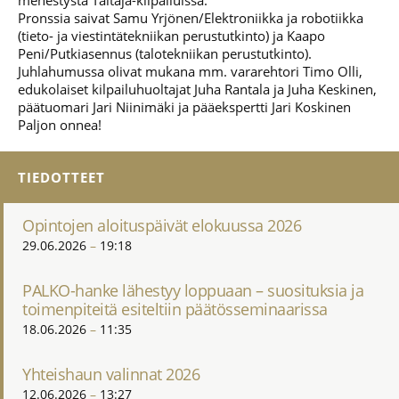
menestystä Taitaja-kilpailuissa.
Pronssia saivat Samu Yrjönen/Elektroniikka ja robotiikka
(tieto- ja viestintätekniikan perustutkinto) ja Kaapo
Peni/Putkiasennus (talotekniikan perustutkinto).
Juhlahumussa olivat mukana mm. vararehtori Timo Olli,
edukolaiset kilpailuhuoltajat Juha Rantala ja Juha Keskinen,
päätuomari Jari Niinimäki ja pääekspertti Jari Koskinen
Paljon onnea!
TIEDOTTEET
Opintojen aloituspäivät elokuussa 2026
29.06.2026
19:18
PALKO-hanke lähestyy loppuaan – suosituksia ja
toimenpiteitä esiteltiin päätösseminaarissa
18.06.2026
11:35
Yhteishaun valinnat 2026
12.06.2026
13:27