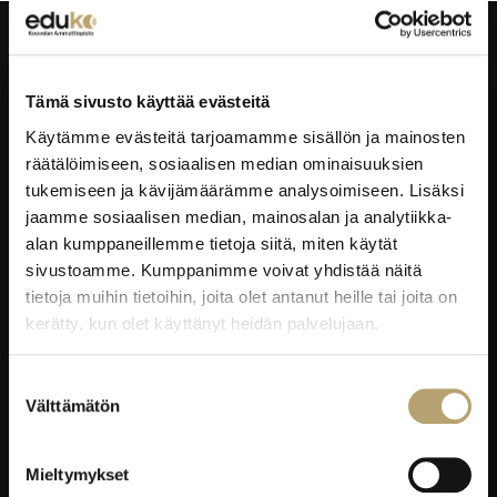
Taitajantie 2B,
45100 Kouvola
Tämä sivusto käyttää evästeitä
Laskutustiedot
Käytämme evästeitä tarjoamamme sisällön ja mainosten
räätälöimiseen, sosiaalisen median ominaisuuksien
tukemiseen ja kävijämäärämme analysoimiseen. Lisäksi
EDUKO VERKOSSA
jaamme sosiaalisen median, mainosalan ja analytiikka-
alan kumppaneillemme tietoja siitä, miten käytät
Wilma
sivustoamme. Kumppanimme voivat yhdistää näitä
tietoja muihin tietoihin, joita olet antanut heille tai joita on
Microsoft 365
kerätty, kun olet käyttänyt heidän palvelujaan.
eKampus
MyEdu
Suostumuksen
Ruokapaikka.fi
Välttämätön
valinta
RAVINTOLAPALVELUT
Mieltymykset