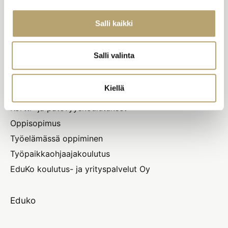
Oiva-raportit
Salli kaikki
YRITYKSILLE
Salli valinta
Kiellä
Työelämäpalvelut
Kortti- ja pätevyyskoulutukset
Oppisopimus
Työelämässä oppiminen
Työpaikkaohjaajakoulutus
EduKo koulutus- ja yrityspalvelut Oy
Eduko