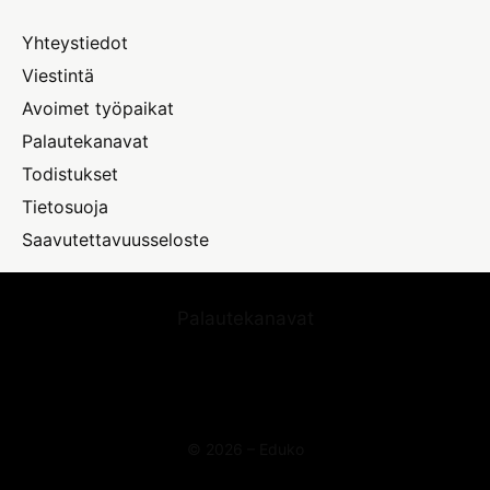
Yhteystiedot
Viestintä
Avoimet työpaikat
Palautekanavat
Todistukset
Tietosuoja
Saavutettavuusseloste
Palautekanavat
© 2026 – Eduko