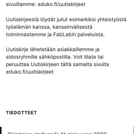
sivuiltamme:
eduko.fi/uutiskirjeet
Uutiskirjeestä löydät jutut esimerkiksi yhteistyöstä
työelämän kanssa, kansainvälisestä
toiminnastamme ja FabLabin palveluista.
Uutiskirje lähetetään asiakkaillemme ja
sidosryhmille sähköpostilla. Voit tilata tai
peruuttaa Uutiskirjeen tältä samalta sivulta
eduko.fi/uutiskirjeet
TIEDOTTEET