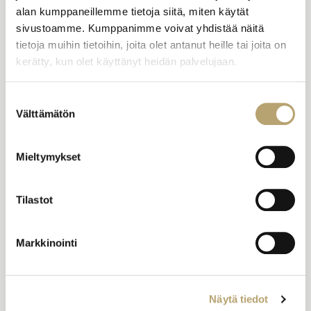
Eduko verkossa
alan kumppaneillemme tietoja siitä, miten käytät
sivustoamme. Kumppanimme voivat yhdistää näitä
tietoja muihin tietoihin, joita olet antanut heille tai joita on
kerätty, kun olet käyttänyt heidän palvelujaan.
Wilma
Microsoft 365
Suostumuksen
Välttämätön
valinta
eKampus
MyEdu
Mieltymykset
Ruokapaikka.fi
Tilastot
RAVINTOLAPALVELUT
Markkinointi
EduCafé
Ruokalistat
Näytä tiedot
Kokous-, koulutus- ja juhlapalvelut