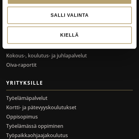
Ruokapaikka.fi
SALLI VALINTA
RAVINTOLAPALVELUT
KIELLÄ
EduCafé
Ruokalistat
Kokous-, koulutus- ja juhlapalvelut
Oiva-raportit
YRITYKSILLE
Työelämäpalvelut
Kortti- ja pätevyyskoulutukset
Oppisopimus
Työelämässä oppiminen
Työpaikkaohjaajakoulutus