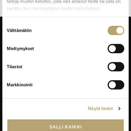
tietoja muihin tietoihin, joita olet antanut heille tai joita on
kerätty, kun olet käyttänyt heidän palvelujaan.
Suostumuksen
Välttämätön
valinta
Mieltymykset
Taitajantie 2B,
45100 Kouvola
Laskutustiedot
Tilastot
EDUKO VERKOSSA
Markkinointi
Wilma
Microsoft 365
Näytä tiedot
eKampus
MyEdu
SALLI KAIKKI