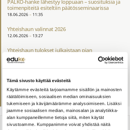
PALKO-hanke lähestyy loppuaan – suosituksia ja
toimenpiteitä esiteltiin päätösseminaarissa
18.06.2026
11:35
Yhteishaun valinnat 2026
12.06.2026
13:27
Yhteishaun tulokset julkaistaan pian
03.06.2026
08:08
Opiskelijapalvelut kesällä 2026
02.06.2026
09:01
Tämä sivusto käyttää evästeitä
Käytämme evästeitä tarjoamamme sisällön ja mainosten
Edukossa juhlittiin uusia ammattilaisia
räätälöimiseen, sosiaalisen median ominaisuuksien
31.05.2026
21:14
tukemiseen ja kävijämäärämme analysoimiseen. Lisäksi
jaamme sosiaalisen median, mainosalan ja analytiikka-
alan kumppaneillemme tietoja siitä, miten käytät
JAA
sivustoamme. Kumppanimme voivat yhdistää näitä