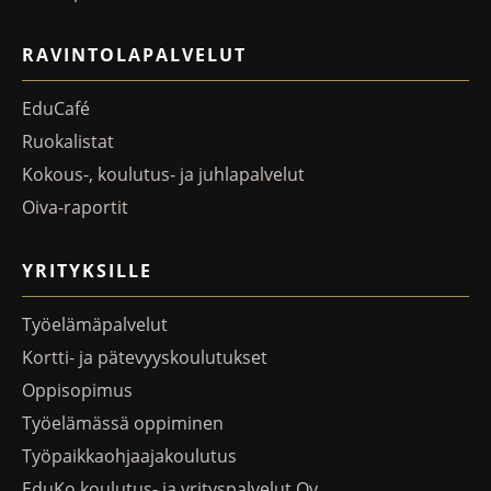
RAVINTOLAPALVELUT
EduCafé
Ruokalistat
Kokous-, koulutus- ja juhlapalvelut
Oiva-raportit
YRITYKSILLE
Työelämäpalvelut
Kortti- ja pätevyyskoulutukset
Oppisopimus
Työelämässä oppiminen
Työpaikkaohjaajakoulutus
EduKo koulutus- ja yrityspalvelut Oy