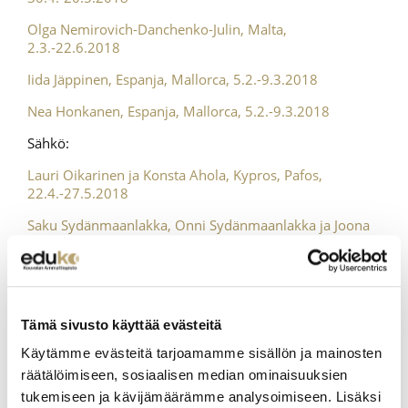
Olga Nemirovich-Danchenko-Julin, Malta,
2.3.-22.6.2018
Iida Jäppinen, Espanja, Mallorca, 5.2.-9.3.2018
Nea Honkanen, Espanja, Mallorca, 5.2.-9.3.2018
Sähkö:
Lauri Oikarinen ja Konsta Ahola, Kypros, Pafos,
22.4.-27.5.2018
Saku Sydänmaanlakka, Onni Sydänmaanlakka ja Joona
Pajunen, Saksa, Köln, 23.4.-30.5.2018
Samu Alén, Aatu Airos, Tuomo Nokkanen ja Roope
Saarinen, Italia, Vicenza, 5.-30.5.2018
Miko Mikkonen ja Tomi Rajamäki, Saksa, Köln,
Tämä sivusto käyttää evästeitä
26.3.-22.4.2018
Käytämme evästeitä tarjoamamme sisällön ja mainosten
Henkilökunta:
räätälöimiseen, sosiaalisen median ominaisuuksien
tukemiseen ja kävijämäärämme analysoimiseen. Lisäksi
Opettaja Mervi Naukkarinen, Kypros, 7.-14.4.2018