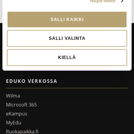
Pathways to Social And Health -hankkeen Caring Steps -
Näytä tiedot
verkoston matka Budapestiin Unkariin 21.-27.1.2018
SALLI KAIKKI
SALLI VALINTA
Taitajantie 2B,
45100 Kouvola
KIELLÄ
Laskutustiedot
EDUKO VERKOSSA
Wilma
Microsoft 365
eKampus
MyEdu
Ruokapaikka.fi