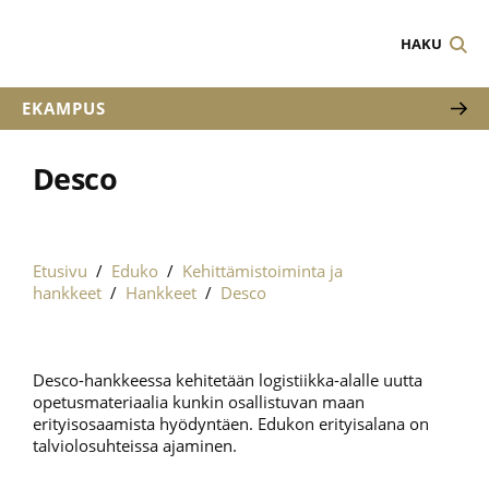
HAKU
EKAMPUS
Desco
Etusivu
/
Eduko
/
Kehittämistoiminta ja
hankkeet
/
Hankkeet
/
Desco
Desco-hankkeessa kehitetään logistiikka-alalle uutta
opetusmateriaalia kunkin osallistuvan maan
erityisosaamista hyödyntäen. Edukon erityisalana on
talviolosuhteissa ajaminen.