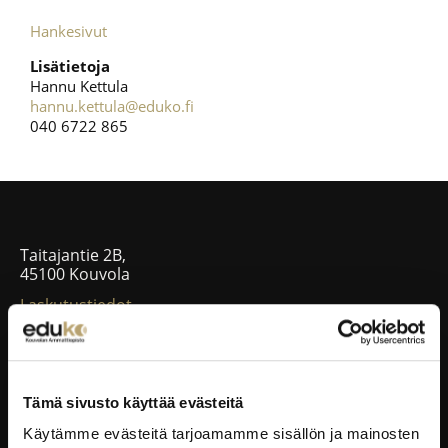
Hankesivut
Lisätietoja
Hannu Kettula
hannu.kettula@eduko.fi
040 6722 865
Taitajantie 2B,
45100 Kouvola
Laskutustiedot
EDUKO VERKOSSA
Tämä sivusto käyttää evästeitä
Wilma
Käytämme evästeitä tarjoamamme sisällön ja mainosten