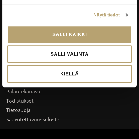
Oppisopimus
Työelämässä oppiminen
Näytä tiedot
Työpaikkaohjaajakoulutus
EduKo koulutus- ja yrityspalvelut Oy
SALLI KAIKKI
EDUKO
SALLI VALINTA
Yhteystiedot
Viestintä
KIELLÄ
Avoimet työpaikat
Palautekanavat
Todistukset
Tietosuoja
Saavutettavuusseloste