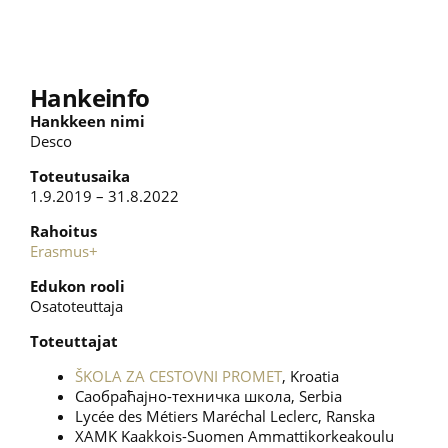
Hankeinfo
Hankkeen nimi
Desco
Toteutusaika
1.9.2019 – 31.8.2022
Rahoitus
Erasmus+
Edukon rooli
Osatoteuttaja
Toteuttajat
ŠKOLA ZA CESTOVNI PROMET
, Kroatia
Саобраћајно-техничка школа, Serbia
Lycée des Métiers Maréchal Leclerc, Ranska
XAMK Kaakkois-Suomen Ammattikorkeakoulu