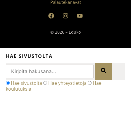
Palautekanavat
© 2026 – Eduko
HAE SIVUSTOLTA
Hae sivustolta
Hae yhteystietoja
Hae
koulutuksia