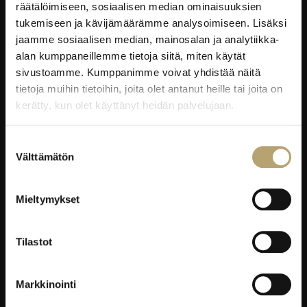
Microsoft 365
räätälöimiseen, sosiaalisen median ominaisuuksien
eKampus
tukemiseen ja kävijämäärämme analysoimiseen. Lisäksi
jaamme sosiaalisen median, mainosalan ja analytiikka-
MyEdu
alan kumppaneillemme tietoja siitä, miten käytät
Ruokapaikka.fi
sivustoamme. Kumppanimme voivat yhdistää näitä
tietoja muihin tietoihin, joita olet antanut heille tai joita on
RAVINTOLAPALVELUT
kerätty, kun olet käyttänyt heidän palvelujaan.
EduCafé
Suostumuksen
Ruokalistat
Välttämätön
valinta
Kokous-, koulutus- ja juhlapalvelut
Oiva-raportit
Mieltymykset
YRITYKSILLE
Tilastot
Työelämäpalvelut
Markkinointi
Kortti- ja pätevyyskoulutukset