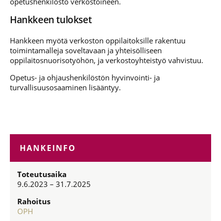
opetushenkilöstö verkostoineen.
Hankkeen tulokset
Hankkeen myötä verkoston oppilaitoksille rakentuu
toimintamalleja soveltavaan ja yhteisölliseen
oppilaitosnuorisotyöhön, ja verkostoyhteistyö vahvistuu.
Opetus- ja ohjaushenkilöstön hyvinvointi- ja
turvallisuusosaaminen lisääntyy.
HANKEINFO
Toteutusaika
9.6.2023 – 31.7.2025
Rahoitus
OPH