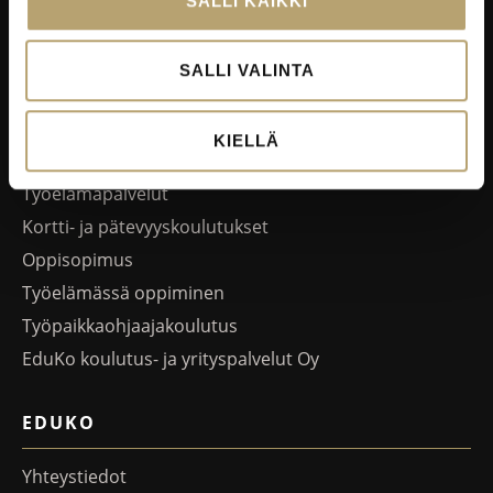
SALLI KAIKKI
Ruokalistat
Kokous-, koulutus- ja juhlapalvelut
SALLI VALINTA
Oiva-raportit
YRITYKSILLE
KIELLÄ
Työelämäpalvelut
Kortti- ja pätevyyskoulutukset
Oppisopimus
Työelämässä oppiminen
Työpaikkaohjaajakoulutus
EduKo koulutus- ja yrityspalvelut Oy
EDUKO
Yhteystiedot