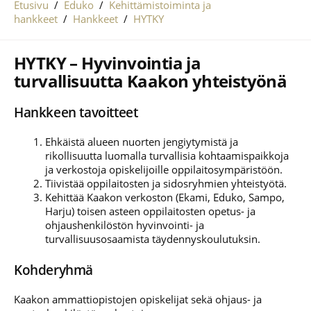
Etusivu
/
Eduko
/
Kehittämistoiminta ja
hankkeet
/
Hankkeet
/
HYTKY
HYTKY – Hyvinvointia ja
turvallisuutta Kaakon yhteistyönä
Hankkeen tavoitteet
Ehkäistä alueen nuorten jengiytymistä ja
rikollisuutta luomalla turvallisia kohtaamispaikkoja
ja verkostoja opiskelijoille oppilaitosympäristöön.
Tiivistää oppilaitosten ja sidosryhmien yhteistyötä.
Kehittää Kaakon verkoston (Ekami, Eduko, Sampo,
Harju) toisen asteen oppilaitosten opetus- ja
ohjaushenkilöstön hyvinvointi- ja
turvallisuusosaamista täydennyskoulutuksin.
Kohderyhmä
Kaakon ammattiopistojen opiskelijat sekä ohjaus- ja