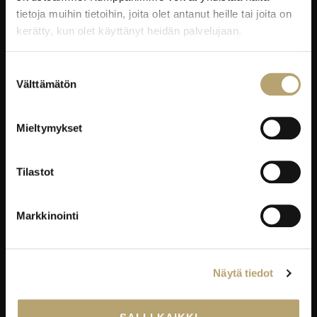
tietoja muihin tietoihin, joita olet antanut heille tai joita on
Taitajantie 2B,
kerätty, kun olet käyttänyt heidän palvelujaan.
45100 Kouvola
Laskutustiedot
Suostumuksen
Välttämätön
valinta
EDUKO VERKOSSA
Mieltymykset
Wilma
Microsoft 365
Tilastot
eKampus
MyEdu
Markkinointi
Ruokapaikka.fi
RAVINTOLAPALVELUT
Näytä tiedot
EduCafé