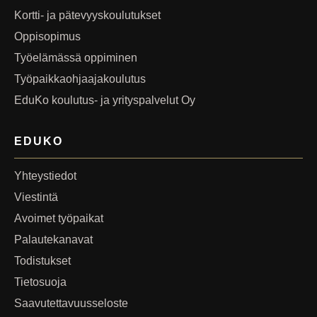
Kortti- ja pätevyyskoulutukset
Oppisopimus
Työelämässä oppiminen
Työpaikkaohjaajakoulutus
EduKo koulutus- ja yrityspalvelut Oy
EDUKO
Yhteystiedot
Viestintä
Avoimet työpaikat
Palautekanavat
Todistukset
Tietosuoja
Saavutettavuusseloste