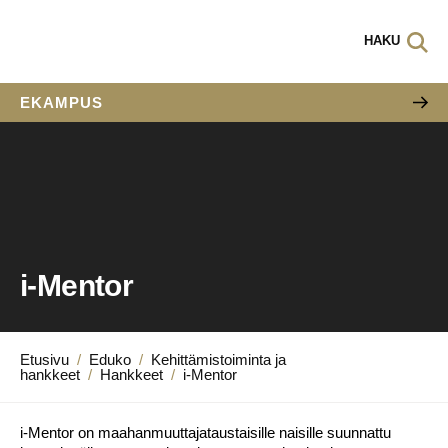
HAKU
EKAMPUS
i-Mentor
Etusivu
/
Eduko
/
Kehittämistoiminta ja
hankkeet
/
Hankkeet
/
i-Mentor
i-Mentor on maahanmuuttajataustaisille naisille suunnattu