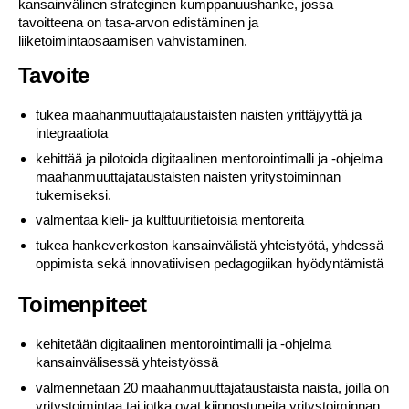
kansainvälinen strateginen kumppanuushanke, jossa
tavoitteena on tasa-arvon edistäminen ja
liiketoimintaosaamisen vahvistaminen.
Tavoite
tukea maahanmuuttajataustaisten naisten yrittäjyyttä ja
integraatiota
kehittää ja pilotoida digitaalinen mentorointimalli ja -ohjelma
maahanmuuttajataustaisten naisten yritystoiminnan
tukemiseksi.
valmentaa kieli- ja kulttuuritietoisia mentoreita
tukea hankeverkoston kansainvälistä yhteistyötä, yhdessä
oppimista sekä innovatiivisen pedagogiikan hyödyntämistä
Toimenpiteet
kehitetään digitaalinen mentorointimalli ja -ohjelma
kansainvälisessä yhteistyössä
valmennetaan 20 maahanmuuttajataustaista naista, joilla on
yritystoimintaa tai jotka ovat kiinnostuneita yritystoiminnan