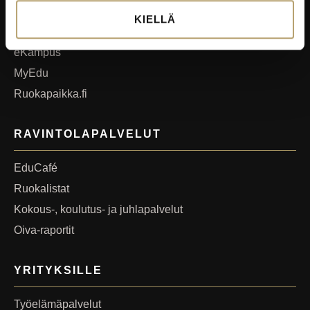
Wilma
KIELLÄ
Microsoft 365
eKampus
MyEdu
Ruokapaikka.fi
RAVINTOLAPALVELUT
EduCafé
Ruokalistat
Kokous-, koulutus- ja juhlapalvelut
Oiva-raportit
YRITYKSILLE
Työelämäpalvelut