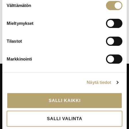
Välttämätön
valinta
Lisätietoja
Maarit Helkala
Mieltymykset
hankevastaava
maarit.helkala@eduko.fi
040 481 3904
Tilastot
Markkinointi
Näytä tiedot
Taitajantie 2B,
45100 Kouvola
Laskutustiedot
SALLI KAIKKI
SALLI VALINTA
EDUKO VERKOSSA