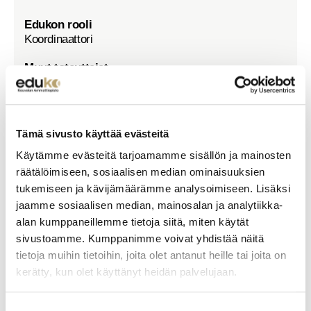
Edukon rooli
Koordinaattori
Muut toteuttajat
Ankara Haci Bayram Veli Universitesi, Turkki
Centro Technologico De Calcado De Portugal, Portugali
Tämä sivusto käyttää evästeitä
Elektronik Bilgi Bilisim ve Mesleki Egitim Hiznietlefi Ltd.
Käytämme evästeitä tarjoamamme sisällön ja mainosten
Sirketi, Turkki
räätälöimiseen, sosiaalisen median ominaisuuksien
Fondo Formacion Euskadi SLL, Espanja
tukemiseen ja kävijämäärämme analysoimiseen. Lisäksi
jaamme sosiaalisen median, mainosalan ja analytiikka-
Hongwen Sun Europe Oy, Suomi
alan kumppaneillemme tietoja siitä, miten käytät
Leean Trade, Suomi
sivustoamme. Kumppanimme voivat yhdistää näitä
Point Proje Insaat Taahhut Muhendislik Ve Ticaret Limited
tietoja muihin tietoihin, joita olet antanut heille tai joita on
Sirketi, Turkki
kerätty, kun olet käyttänyt heidän palvelujaan.
Wyzsza Szkola Ekonomii i Informatyki w Krakowie, Puola
Suostumuksen
ZARIF, Slovakia