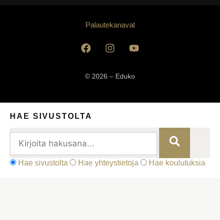
Palautekanavat
© 2026 – Eduko
HAE SIVUSTOLTA
Hae sivustolta
Hae yhteystietoja
Hae koulutuksia