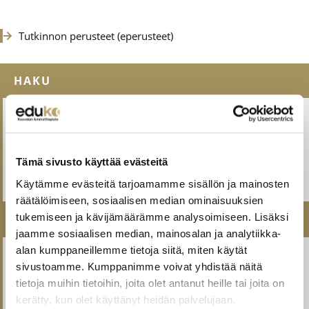
Tutkinnon perusteet (eperusteet)
HAKU
Miten haen
Yhteishaku
Tämä sivusto käyttää evästeitä
Jatkuva haku
Käytämme evästeitä tarjoamamme sisällön ja mainosten
räätälöimiseen, sosiaalisen median ominaisuuksien
tukemiseen ja kävijämäärämme analysoimiseen. Lisäksi
MUUT TÄMÄN ALAN KOULUTUKSET
jaamme sosiaalisen median, mainosalan ja analytiikka-
alan kumppaneillemme tietoja siitä, miten käytät
Pintakäsittelyalan ammattitutkinto
sivustoamme. Kumppanimme voivat yhdistää näitä
tietoja muihin tietoihin, joita olet antanut heille tai joita on
Pintakäsittelyalan perustutkinto
,
Maalari
kerätty, kun olet käyttänyt heidän palvelujaan.