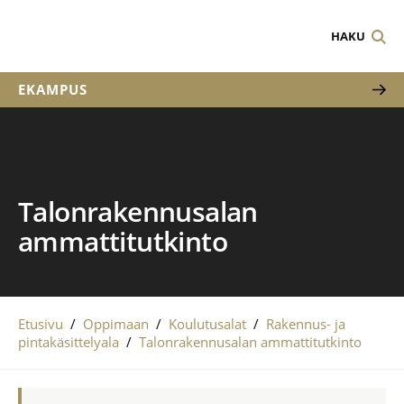
HAKU
EKAMPUS
Talonrakennusalan
ammattitutkinto
Etusivu
/
Oppimaan
/
Koulutusalat
/
Rakennus- ja
pintakäsittelyala
/
Talonrakennusalan ammattitutkinto