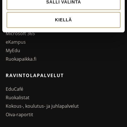
SALLI VALINTA
EDUKO VERKOSSA
KIELLÄ
Wilma
Microsoft 365
eKampus
MyEdu
Ruokapaikka.fi
RAVINTOLAPALVELUT
EduCafé
Ruokalistat
Kokous-, koulutus- ja juhlapalvelut
Oiva-raportit