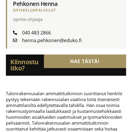
Pehkonen Henna
OPISKELIJAPALVELUT
opinto-ohjaaja
040 483 2866
henna.pehkonen@eduko.fi
Kiinnostu
HAE TÄSTÄ!
itko?
Talonrakennusalan ammattitutkinnon suorittanut henkilö
pystyy tekemään rakennusalan vaativia töitä itsenäisesti
ammattilaisilta edellytettävällä tahdilla. Hän osaa toimia
rakennustyömaalla laadukkaasti ja kustannustehokkaasti
huomioiden asiakkaiden vaatimukset ja työmarkkinoiden
pelisäännöt. Talonrakennusalan ammattitutkinnon
suorittanut kehittää jatkuvasti osaamistaan sekä hoitaa