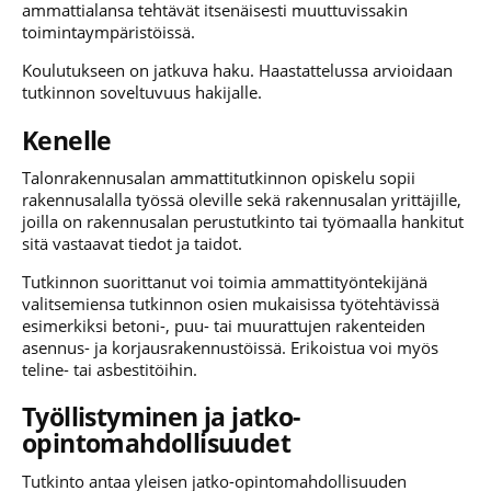
ammattialansa tehtävät itsenäisesti muuttuvissakin
toimintaympäristöissä.
Koulutukseen on jatkuva haku. Haastattelussa arvioidaan
tutkinnon soveltuvuus hakijalle.
Kenelle
Talonrakennusalan ammattitutkinnon opiskelu sopii
rakennusalalla työssä oleville sekä rakennusalan yrittäjille,
joilla on rakennusalan perustutkinto tai työmaalla hankitut
sitä vastaavat tiedot ja taidot.
Tutkinnon suorittanut voi toimia ammattityöntekijänä
valitsemiensa tutkinnon osien mukaisissa työtehtävissä
esimerkiksi betoni-, puu- tai muurattujen rakenteiden
asennus- ja korjausrakennustöissä. Erikoistua voi myös
teline- tai asbestitöihin.
Työllistyminen ja jatko-
opintomahdollisuudet
Tutkinto antaa yleisen jatko-opintomahdollisuuden