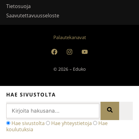
Tietosuoja
Saavutettavuusseloste
Palautekanavat
© 2026 – Eduko
HAE SIVUSTOLTA
Hae sivustolta
Hae yhteystietoja
Hae
koulutuksia