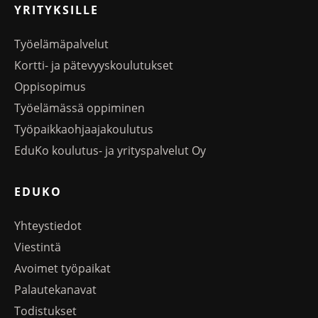
YRITYKSILLE
Työelämäpalvelut
Kortti- ja pätevyyskoulutukset
Oppisopimus
Työelämässä oppiminen
Työpaikkaohjaajakoulutus
EduKo koulutus- ja yrityspalvelut Oy
EDUKO
Yhteystiedot
Viestintä
Avoimet työpaikat
Palautekanavat
Todistukset