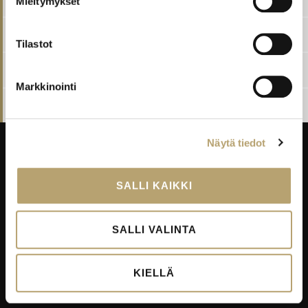
Mieltymykset
Työturvallisuuskorttikoulutus
Tilastot
Vesityökortti, allasvesi
Markkinointi
Vesityökortti, talousvesi
Näytä tiedot
SALLI KAIKKI
Taitajantie 2B,
45100 Kouvola
SALLI VALINTA
Laskutustiedot
KIELLÄ
EDUKO VERKOSSA