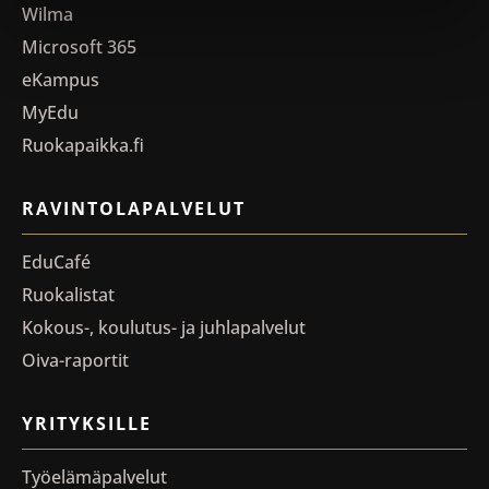
Wilma
Microsoft 365
eKampus
MyEdu
Ruokapaikka.fi
RAVINTOLAPALVELUT
EduCafé
Ruokalistat
Kokous-, koulutus- ja juhlapalvelut
Oiva-raportit
YRITYKSILLE
Työelämäpalvelut