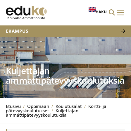
HAKU
EKAMPUS
Kuljettajan
ammattipätevyyskoulutuksia
Etusivu
/
Oppimaan
/
Koulutusalat
/
Kortti- ja
pätevyyskoulutukset
/
Kuljettajan
ammattipätevyyskoulutuksia