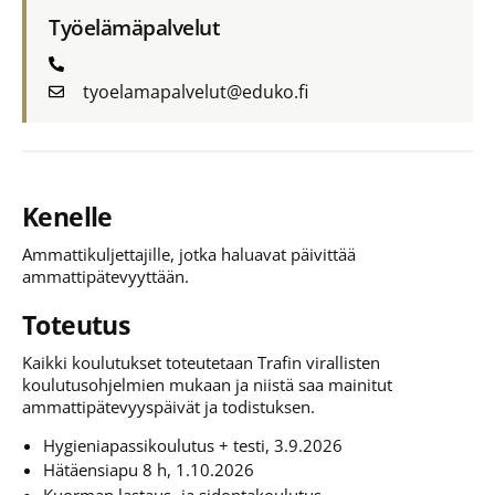
Työelämäpalvelut
tyoelamapalvelut@eduko.fi
Kenelle
Ammattikuljettajille, jotka haluavat päivittää
ammattipätevyyttään.
Toteutus
Kaikki koulutukset toteutetaan Trafin virallisten
koulutusohjelmien mukaan ja niistä saa mainitut
ammattipätevyyspäivät ja todistuksen.
Hygieniapassikoulutus + testi, 3.9.2026
Hätäensiapu 8 h, 1.10.2026
Kuorman lastaus- ja sidontakoulutus