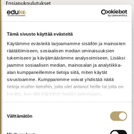
Ensiapukoulutukset
Haastavan asiakkaan kohtaaminen (AVEKKI)
Hygieniapassikoulutus ja -testi
Tämä sivusto käyttää evästeitä
Käytämme evästeitä tarjoamamme sisällön ja mainosten
Kuljettajan ammattipätevyyskoulutuksia
räätälöimiseen, sosiaalisen median ominaisuuksien
tukemiseen ja kävijämäärämme analysoimiseen. Lisäksi
Märkätilojen vedeneristäjän sertifikaattikoulutus
jaamme sosiaalisen median, mainosalan ja analytiikka-
alan kumppaneillemme tietoja siitä, miten käytät
sivustoamme. Kumppanimme voivat yhdistää näitä
SFS6002 Sähköturvallisuuskoulutus sähkö- ja
tietoja muihin tietoihin, joita olet antanut heille tai joita on
hybridiajoneuvoille
kerätty, kun olet käyttänyt heidän palvelujaan.
Sähköturvallisuustutkinto STT2 ja STT3
Suostumuksen
Välttämätön
valinta
Sähkötyöturvallisuuskoulutus SFS 6002
Tulityökorttikoulutus