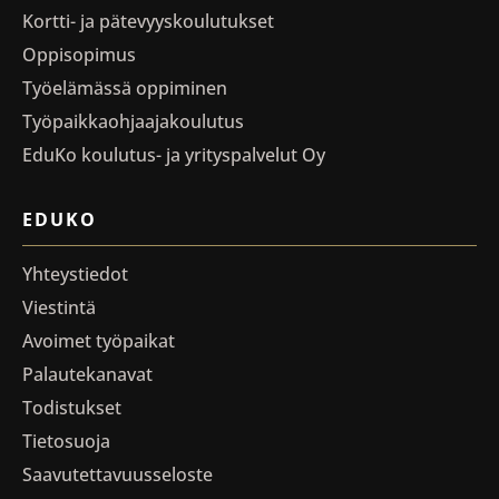
Kortti- ja pätevyyskoulutukset
Oppisopimus
Työelämässä oppiminen
Työpaikkaohjaajakoulutus
EduKo koulutus- ja yrityspalvelut Oy
EDUKO
Yhteystiedot
Viestintä
Avoimet työpaikat
Palautekanavat
Todistukset
Tietosuoja
Saavutettavuusseloste