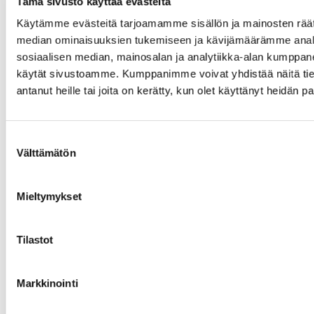
Tämä sivusto käyttää evästeitä
Metallityöt
Käytämme evästeitä tarjoamamme sisällön ja mainosten räät
Eduko
median ominaisuuksien tukemiseen ja kävijämäärämme anal
sosiaalisen median, mainosalan ja analytiikka-alan kumppanei
käytät sivustoamme. Kumppanimme voivat yhdistää näitä tietoja
antanut heille tai joita on kerätty, kun olet käyttänyt heidän p
Suostumuksen
Välttämätön
valinta
Mieltymykset
Tilastot
Markkinointi