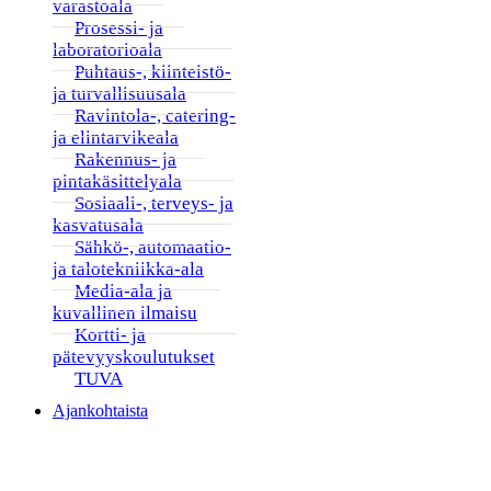
varastoala
Prosessi- ja
laboratorioala
Puhtaus-, kiinteistö-
ja turvallisuusala
Ravintola-, catering-
ja elintarvikeala
Rakennus- ja
pintakäsittelyala
Sosiaali-, terveys- ja
kasvatusala
Sähkö-, automaatio-
ja talotekniikka-ala
Media-ala ja
kuvallinen ilmaisu
Kortti- ja
pätevyyskoulutukset
TUVA
Ajankohtaista