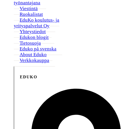
työnantajana
Viestintä
Ruokalistat
EduKo koulutus- ja
yrityspalvelut Oy
Yhteystiedot
Edukon blogit
Tietosuoja
Eduko på svenska
About Eduko
Verkkokauppa
EDUKO