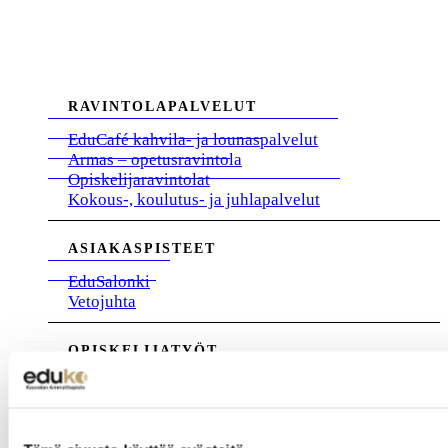
RAVINTOLAPALVELUT
EduCafé kahvila- ja lounaspalvelut
Armas – opetusravintola
Opiskelijaravintolat
Kokous-, koulutus- ja juhlapalvelut
ASIAKASPISTEET
EduSalonki
Vetojuhta
OPISKELIJATYÖT
Autokorjaamo
Sähkötyöt
LVI-työt
Rakennustyöt