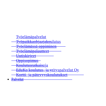
Työelämäpalvelut
Työpaikkaohjaajakoulutus
Työelämässä oppiminen
Työelämäpalautteet
Uutiskirjeet
Oppisopimus
Koulutusratkaisuja
EduKo koulutus- ja yrityspalvelut Oy
Kortti- ja pätevyyskoulutukset
Palvelut