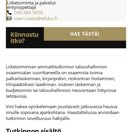
Liiketoiminta ja palvelut
erityisopettaja
040 489 9000
mari.sutela@eduko.fi
Kiinnostu
HAE TÄSTÄ!
itko?
Liiketoiminnan ammattitutkinnon taloushallinnon
osaamisalan suorittaneella on osaamista toimia
palkanlaskennan, kirjanpidon, reskontran hoitamisen,
tilinpäätöksen laadinnan, sisäisen laskennan ja
budjetoinnin tai taloushallinnon neuvontaan liittyvissä
tehtävissä.
Voit hakea opiskelemaan joustavasti jatkuvassa haussa
sinulle sopivana ajankohtana. Haastattelussa arvioidaan
tutkinnon soveltuvuus hakijalle.
Tutkinnon sisältö