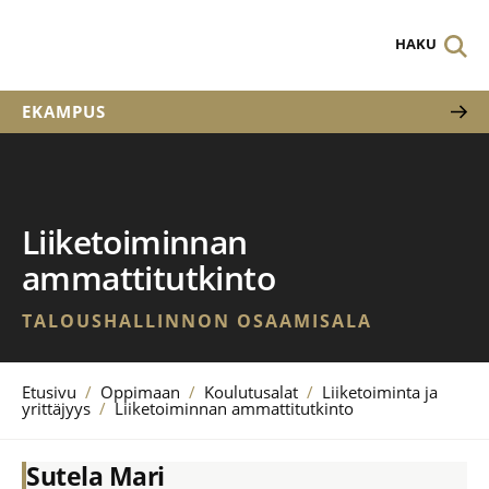
HAKU
EKAMPUS
Liiketoiminnan
ammattitutkinto
TALOUSHALLINNON OSAAMISALA
Etusivu
/
Oppimaan
/
Koulutusalat
/
Liiketoiminta ja
yrittäjyys
/
Liiketoiminnan ammattitutkinto
Sutela Mari