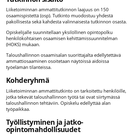
Liiketoiminnan ammattitutkinnon laajuus on 150
osaamispistettä (osp). Tutkinto muodostuu yhdestä
pakollisesta sekä kahdesta valinnaisesta tutkinnon osasta.
Opiskelijalle suunnitellaan yksilöllinen opintopolku
henkilökohtaisen osaamisen kehittämissuunnitelman
(HOKS) mukaan.
Taloushallinnon osaamisalan suorittajalta edellytettävä
ammattiosaaminen osoitetaan näytöissä aidoissa
työelämän tilanteissa.
Kohderyhmä
Liiketoiminnan ammattitutkinto on tarkoitettu henkilöille,
jotka tekevät taloushallinnon työtä tai ovat siirtymässä
taloushallinnon tehtäviin. Opiskelu edellyttää alan
työpaikkaa.
Työllistyminen ja jatko-
opintomahdollisuudet