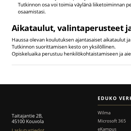
Tutkinnon osa voi toimia väylänä liiketoiminnan p
osaamistasi.
Aikataulut, valintaperusteet 
Haussa olevan koulutuksen ajantasaiset aikataulut ja
Tutkinnon suorittamisen kesto on yksilöllinen.
Opiskeluaika perustuu henkilökohtaistamiseen ja 
EDUKO VER
Wilma
Taitajantie 2B,
Microsoft 365
45100 Kouvola
eKampus
Laskutustiedot