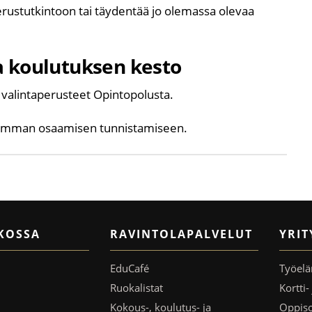
erustutkintoon tai täydentää jo olemassa olevaa
ja koulutuksen kesto
 valintaperusteet Opintopolusta.
aiemman osaamisen tunnistamiseen.
KOSSA
RAVINTOLAPALVELUT
YRIT
EduCafé
Työelä
Ruokalistat
Kortti
Kokous-, koulutus- ja
Oppis