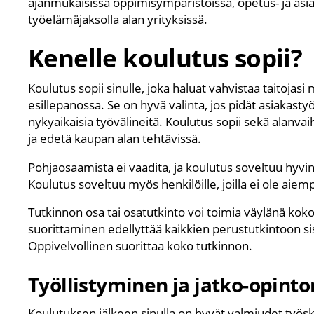
ajanmukaisissa oppimisympäristöissä, opetus- ja asi
työelämäjaksolla alan yrityksissä.
Kenelle koulutus sopii?
Koulutus sopii sinulle, joka haluat vahvistaa taitojasi
esillepanossa. Se on hyvä valinta, jos pidät asiakasty
nykyaikaisia työvälineitä. Koulutus sopii sekä alanvaiht
ja edetä kaupan alan tehtävissä.
Pohjaosaamista ei vaadita, ja koulutus soveltuu hyvi
Koulutus soveltuu myös henkilöille, joilla ei ole aiem
Tutkinnon osa tai osatutkinto voi toimia väylänä ko
suorittaminen edellyttää kaikkien perustutkintoon si
Oppivelvollinen suorittaa koko tutkinnon.
Työllistyminen ja jatko-opint
Koulutuksen jälkeen sinulla on hyvät valmiudet työs