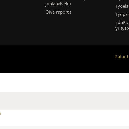
juhlapalvelut
Työel
Oiva-raportit
Työpai
EduKo 
yritys
Palau
a