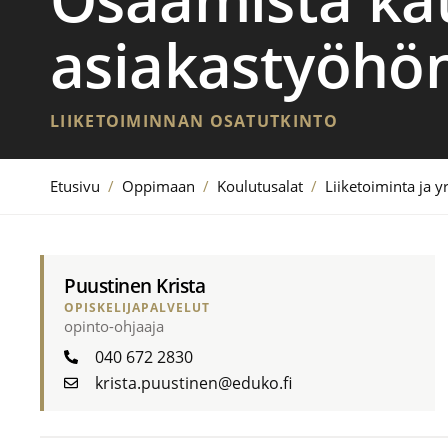
asiakastyöhö
LIIKETOIMINNAN OSATUTKINTO
Etusivu
/
Oppimaan
/
Koulutusalat
/
Liiketoiminta ja yr
Puustinen Krista
OPISKELIJAPALVELUT
opinto-ohjaaja
040 672 2830
krista.puustinen@eduko.fi