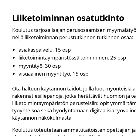
Liiketoiminnan osatutkinto
Koulutus tarjoaa laajan perusosaamisen myymälätyös
neljä liiketoiminnan perustutkinnon tutkinnon osaa:
asiakaspalvelu, 15 osp
liiketoimintaympäristössä toimiminen, 25 osp
myyntityö, 30 osp
visuaalinen myyntityö, 15 osp
Ota haltuun käytännön taidot, joilla luot myönteisiä 
rakennat esillepanoja, jotka herättävät huomion ja 
liiketoimintaympäristön perusteisiin: opit ymmärtä
työyhteisöä sekä hyödyntämään digitaalisia työvälin
käytännön näkökulmasta.
Koulutus toteutetaan ammattitaitoisten opettajien 