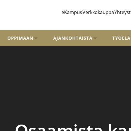
eKampus
Verkkokauppa
Yhteyst
OPPIMAAN
AJANKOHTAISTA
TYÖELÄ
Osaamista kau