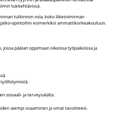
imin tukitehtävissä.
iminnan tutkinnon osia, koko liiketoiminnan
atko-opintoihin esimerkiksi ammattikorkeakouluun.
 jossa pääset oppimaan oikeissa työpaikoissa ja
ssä
työllistymistä.
n sosiaali- ja terveysalalta.
oiden aiempi osaaminen ja omat tavoitteesi.