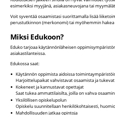
esimerkiksi myyjänä, asiakasneuvojana tai myymäläti
Voit syventää osaamistasi suorittamalla lisää liiketo
perustutkinnon (merkonomi) tai myöhemmin hakea j
Miksi Edukoon?
Eduko
tarjoaa käytännönläheisen oppimisympäristön,
asiakastilanteissa.
Edukossa saat:
Käytännön oppimista aidoissa toimintaympäristöi
Harjoittelupaikat vahvistavat osaamista ja tukevat 
Kokeneet ja kannustavat opettajat
Saat tukea ammattilaisilta, joilla on vahva osaamine
Yksilöllisen opiskelupolun
Opiskelu suunnitellaan henkilökohtaisesti, huomi
Mahdollisuuden jatkaa opintoja