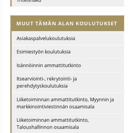
Yhteishaku
MUUT TÄMÄN ALAN KOULUTUKSET
Asiakaspalvelukoulutuksia
Esimiestyön koulutuksia
Isännöinnin ammattitutkinto
Itsearviointi-, rekrytointi- ja
perehdytyskoulutuksia
Liiketoiminnan ammattitutkinto
,
Myynnin ja
markkinointiviestinnän osaamisala
Liiketoiminnan ammattitutkinto
,
Taloushallinnon osaamisala