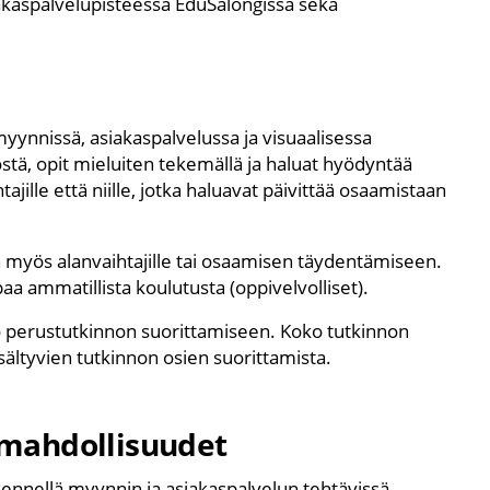
akaspalvelupisteessä EduSalongissa sekä
 myynnissä, asiakaspalvelussa ja visuaalisessa
östä, opit mieluiten tekemällä ja haluat hyödyntää
ajille että niille, jotka haluavat päivittää osaamistaan
n myös alanvaihtajille tai osaamisen täydentämiseen.
paa ammatillista koulutusta (oppivelvolliset).
ko perustutkinnon suorittamiseen. Koko tutkinnon
sältyvien tutkinnon osien suorittamista.
omahdollisuudet
kennellä myynnin ja asiakaspalvelun tehtävissä