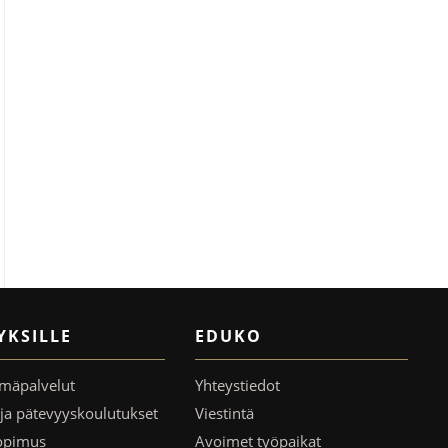
YKSILLE
EDUKO
mäpalvelut
Yhteystiedot
- ja pätevyyskoulutukset
Viestintä
opimus
Avoimet työpaikat