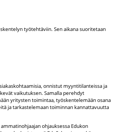
kentelyn työtehtäviin. Sen aikana suoritetaan
asiakaskohtaamisia, onnistut myyntitilanteissa ja
tekevät vaikutuksen. Samalla perehdyt
mään yritysten toimintaa, työskentelemään osana
eitä ja tarkastelemaan toiminnan kannattavuutta
ja ammatinohjaajan ohjauksessa Edukon