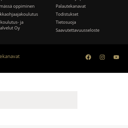
ämässä oppiminen
Palautekanavat
kkaohjaajakoulutus
Todistukset
koulutus- ja
Tietosuoja
palvelut Oy
Saavutettavuusseloste
tekanavat