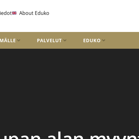
iedot
About Eduko
MÄLLE
PALVELUT
EDUKO
pan alan myynti