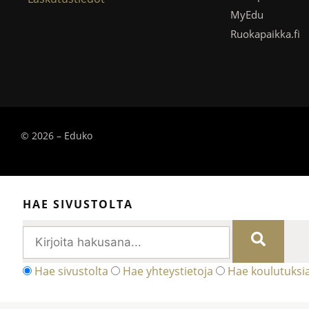
MyEdu
Ruokapaikka.fi
© 2026 – Eduko
HAE SIVUSTOLTA
Hae sivustolta
Hae yhteystietoja
Hae koulutuksi