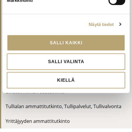
Markkinointi
Liiketoiminnan perustutkinto
,
Tutkinnon osa:
Asiakaskokemuksen kehittäminen 15 osp
Näytä tiedot
Liiketoiminnan perustutkinto, S2-tuettu
,
Merkonomi
SALLI KAIKKI
Lähiesihenkilötyön ammattitutkinto
SALLI VALINTA
Osaamista kaupan alan myynti- ja asiakastyöhön
,
Liiketoiminnan osatutkinto
KIELLÄ
Osaamista taloushallinnon työtehtäviin
,
Liiketoiminnan osatutkinto
Tullialan ammattitutkinto
,
Tullipalvelut, Tullivalvonta
Yrittäjyyden ammattitutkinto