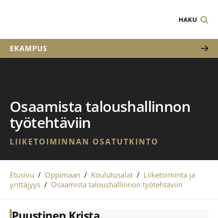
HAKU
EKAMPUS
Osaamista taloushallinnon
työtehtäviin
LIIKETOIMINNAN OSATUTKINTO
Etusivu
/
Oppimaan
/
Koulutusalat
/
Liiketoiminta ja
yrittäjyys
/
Osaamista taloushallinnon työtehtäviin
Puustinen Krista