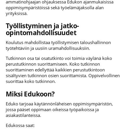
ammatinohjaajan ohjauksessa Edukon ajanmukaisissa
oppimisympäristöissä sekä työelämäjaksolla alan
yrityksissä.
Työllistyminen ja jatko-
opintomahdollisuudet
Koulutus mahdollistaa työllistymisen taloushallinnon
työtehtäviin ja uusiin uramahdollisuuksiin.
Tutkinnon osa tai osatutkinto voi toimia väylänä koko
perustutkinnon suorittamiseen. Koko tutkinnon
suorittaminen edellyttää kaikkien perustutkintoon
sisältyvien tutkinnon osien suorittamista. Oppivelvollinen
suorittaa koko tutkinnon.
Miksi Edukoon?
Eduko
tarjoaa käytännönläheisen oppimisympäristön,
jossa pääset oppimaan oikeissa työpaikoissa ja
asiakastilanteissa.
Edukossa saat: