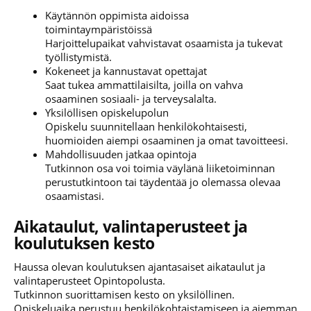
Käytännön oppimista aidoissa
toimintaympäristöissä
Harjoittelupaikat vahvistavat osaamista ja tukevat
työllistymistä.
Kokeneet ja kannustavat opettajat
Saat tukea ammattilaisilta, joilla on vahva
osaaminen sosiaali- ja terveysalalta.
Yksilöllisen opiskelupolun
Opiskelu suunnitellaan henkilökohtaisesti,
huomioiden aiempi osaaminen ja omat tavoitteesi.
Mahdollisuuden jatkaa opintoja
Tutkinnon osa voi toimia väylänä liiketoiminnan
perustutkintoon tai täydentää jo olemassa olevaa
osaamistasi.
Aikataulut, valintaperusteet ja
koulutuksen kesto
Haussa olevan koulutuksen ajantasaiset aikataulut ja
valintaperusteet Opintopolusta.
Tutkinnon suorittamisen kesto on yksilöllinen.
Opiskeluaika perustuu henkilökohtaistamiseen ja aiemman