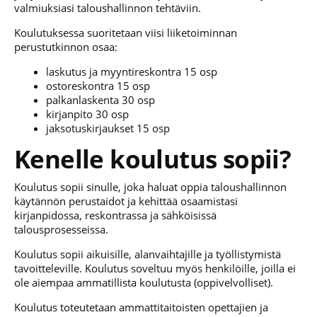
valmiuksiasi taloushallinnon tehtäviin.
Koulutuksessa suoritetaan viisi liiketoiminnan
perustutkinnon osaa:
laskutus ja myyntireskontra 15 osp
ostoreskontra 15 osp
palkanlaskenta 30 osp
kirjanpito 30 osp
jaksotuskirjaukset 15 osp
Kenelle koulutus sopii?
Koulutus sopii sinulle, joka haluat oppia taloushallinnon
käytännön perustaidot ja kehittää osaamistasi
kirjanpidossa, reskontrassa ja sähköisissä
talousprosesseissa.
Koulutus sopii aikuisille, alanvaihtajille ja työllistymistä
tavoitteleville.
Koulutus soveltuu myös henkilöille, joilla ei
ole aiempaa ammatillista koulutusta (oppivelvolliset).
Koulutus toteutetaan ammattitaitoisten opettajien ja