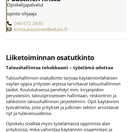
Opiskelijapalvelut
opinto-ohjaaja
040 672 2830
krista.puustinen@eduko.fi
Liiketoiminnan osatutkinto
Taloushallintoa tehokkaasti – työelämä odottaa
Taloushallinnon osatutkinto tarjoaa käytännönläheisen
väylän oppia yritysten arjessa tarvittavat taloushallinnon
taidot. Koulutuksessa perehdyt mm. kirjanpidon
perusteisiin, talousprosessien hallintaan, reskontriin ja
sähköisiin taloushallinnon järjestelmiin. Opit käytännön
työvälineitä, joita yritykset ja julkinen sektori arvostavat
nyt ja tulevaisuudessa.
Opiskelu sisältää myös työelämässä oppimista alan
yrityksissä, mikä vahvistaa käytännön osaamistasi ja