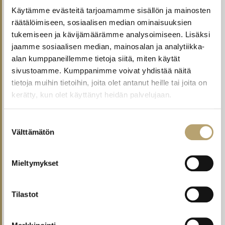
Käytämme evästeitä tarjoamamme sisällön ja mainosten
Itsearviointi-, rekrytointi- ja perehdytyskoulutuksia
räätälöimiseen, sosiaalisen median ominaisuuksien
tukemiseen ja kävijämäärämme analysoimiseen. Lisäksi
Liiketoiminnan ammattitutkinto
,
Myynnin ja
jaamme sosiaalisen median, mainosalan ja analytiikka-
markkinointiviestinnän osaamisala
alan kumppaneillemme tietoja siitä, miten käytät
sivustoamme. Kumppanimme voivat yhdistää näitä
Liiketoiminnan ammattitutkinto
,
Taloushallinnon
tietoja muihin tietoihin, joita olet antanut heille tai joita on
osaamisala
kerätty, kun olet käyttänyt heidän palvelujaan.
Liiketoiminnan perustutkinto
,
Merkonomi
Suostumuksen
Välttämätön
valinta
Liiketoiminnan perustutkinto
,
Tutkinnon osa:
Ostoreskontra 15 osp
Mieltymykset
Liiketoiminnan perustutkinto
,
Sporttimerkonomi
Tilastot
Liiketoiminnan perustutkinto
,
Tutkinnon osa:
Liiketoimintaympäristössä toimiminen 25 osp