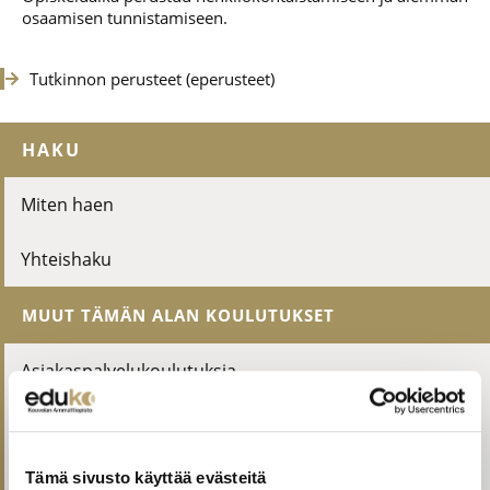
osaamisen tunnistamiseen.
Tutkinnon perusteet (eperusteet)
HAKU
Miten haen
Yhteishaku
MUUT TÄMÄN ALAN KOULUTUKSET
Asiakaspalvelukoulutuksia
Esimiestyön koulutuksia
Isännöinnin ammattitutkinto
Tämä sivusto käyttää evästeitä