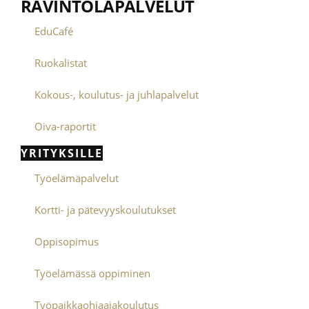
RAVINTOLAPALVELUT
EduCafé
Ruokalistat
Kokous-, koulutus- ja juhlapalvelut
Oiva-raportit
YRITYKSILLE
Työelämäpalvelut
Kortti- ja pätevyyskoulutukset
Oppisopimus
Työelämässä oppiminen
Työpaikkaohjaajakoulutus