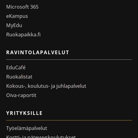
Microsoft 365
eKampus
MyEdu
Ruokapaikka.fi
RAVINTOLAPALVELUT
EduCafé
Ruokalistat
Kokous-, koulutus- ja juhlapalvelut
Oiva-raportit
YRITYKSILLE
Työelämäpalvelut
Kortti- ja pätevyyskoulutukset