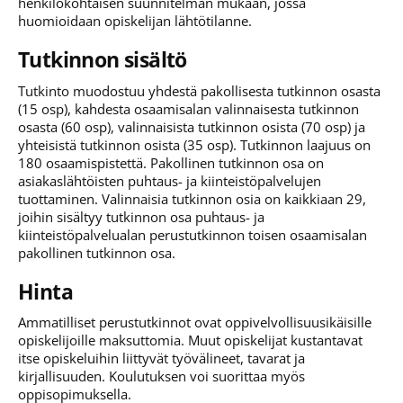
henkilökohtaisen suunnitelman mukaan, jossa
huomioidaan opiskelijan lähtötilanne.
Tutkinnon sisältö
Tutkinto muodostuu yhdestä pakollisesta tutkinnon osasta
(15 osp), kahdesta osaamisalan valinnaisesta tutkinnon
osasta (60 osp), valinnaisista tutkinnon osista (70 osp) ja
yhteisistä tutkinnon osista (35 osp). Tutkinnon laajuus on
180 osaamispistettä. Pakollinen tutkinnon osa on
asiakaslähtöisten puhtaus- ja kiinteistöpalvelujen
tuottaminen. Valinnaisia tutkinnon osia on kaikkiaan 29,
joihin sisältyy tutkinnon osa puhtaus- ja
kiinteistöpalvelualan perustutkinnon toisen osaamisalan
pakollinen tutkinnon osa.
Hinta
Ammatilliset perustutkinnot ovat oppivelvollisuusikäisille
opiskelijoille maksuttomia. Muut opiskelijat kustantavat
itse opiskeluihin liittyvät työvälineet, tavarat ja
kirjallisuuden. Koulutuksen voi suorittaa myös
oppisopimuksella.