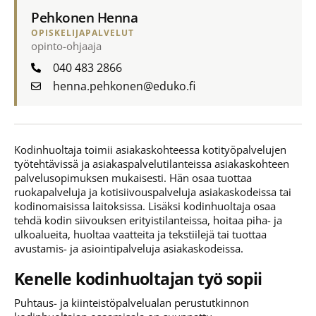
Pehkonen Henna
OPISKELIJAPALVELUT
opinto-ohjaaja
040 483 2866
henna.pehkonen@eduko.fi
Kodinhuoltaja toimii asiakaskohteessa kotityöpalvelujen
työtehtävissä ja asiakaspalvelutilanteissa asiakaskohteen
palvelusopimuksen mukaisesti. Hän osaa tuottaa
ruokapalveluja ja kotisiivouspalveluja asiakaskodeissa tai
kodinomaisissa laitoksissa. Lisäksi kodinhuoltaja osaa
tehdä kodin siivouksen erityistilanteissa, hoitaa piha- ja
ulkoalueita, huoltaa vaatteita ja tekstiilejä tai tuottaa
avustamis- ja asiointipalveluja asiakaskodeissa.
Kenelle kodinhuoltajan työ sopii
Puhtaus- ja kiinteistöpalvelualan perustutkinnon