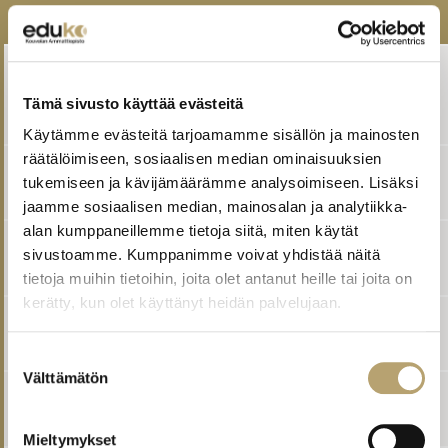
MUUT TÄMÄN ALAN KOULUTUKSET
Kiinteistöpalvelut haltuun – osaamista palvelutyöhön
ja kiinteistön ylläpitoon
,
Puhtaus- ja
Tämä sivusto käyttää evästeitä
kiinteistöpalvelualan osatutkinto
Käytämme evästeitä tarjoamamme sisällön ja mainosten
räätälöimiseen, sosiaalisen median ominaisuuksien
Oletko täysi kymppi!
,
Puhtaus- ja kiinteistöpalvelualan
tukemiseen ja kävijämäärämme analysoimiseen. Lisäksi
ohjaustehtäviin valmentava koulutus
jaamme sosiaalisen median, mainosalan ja analytiikka-
alan kumppaneillemme tietoja siitä, miten käytät
Puhtaus- ja kiinteistöpalvelualan ammattitutkinto
,
sivustoamme. Kumppanimme voivat yhdistää näitä
Toimitilahuoltaja/laitoshuoltaja
tietoja muihin tietoihin, joita olet antanut heille tai joita on
kerätty, kun olet käyttänyt heidän palvelujaan.
Puhtaus- ja kiinteistöpalvelualan ammattitutkinto
,
Kiinteistönhoitaja
Suostumuksen
Välttämätön
valinta
Puhtaus- ja kiinteistöpalvelualan
erikoisammattitutkinto
Mieltymykset