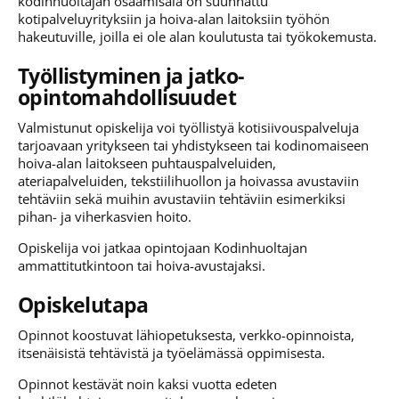
kodinhuoltajan osaamisala on suunnattu
kotipalveluyrityksiin ja hoiva-alan laitoksiin työhön
hakeutuville, joilla ei ole alan koulutusta tai työkokemusta.
Työllistyminen ja jatko-
opintomahdollisuudet
Valmistunut opiskelija voi työllistyä kotisiivouspalveluja
tarjoavaan yritykseen tai yhdistykseen tai kodinomaiseen
hoiva-alan laitokseen puhtauspalveluiden,
ateriapalveluiden, tekstiilihuollon ja hoivassa avustaviin
tehtäviin sekä muihin avustaviin tehtäviin esimerkiksi
pihan- ja viherkasvien hoito.
Opiskelija voi jatkaa opintojaan Kodinhuoltajan
ammattitutkintoon tai hoiva-avustajaksi.
Opiskelutapa
Opinnot koostuvat lähiopetuksesta, verkko-opinnoista,
itsenäisistä tehtävistä ja työelämässä oppimisesta.
Opinnot kestävät noin kaksi vuotta edeten