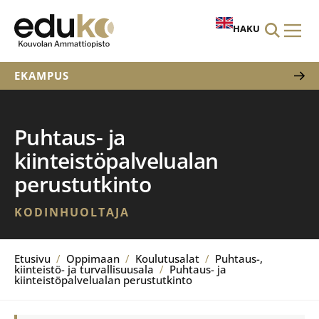
HAKU
EKAMPUS
Puhtaus- ja
kiinteistöpalvelualan
perustutkinto
KODINHUOLTAJA
Etusivu
/
Oppimaan
/
Koulutusalat
/
Puhtaus-,
kiinteistö- ja turvallisuusala
/
Puhtaus- ja
kiinteistöpalvelualan perustutkinto